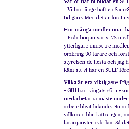
Varför har ni bildat en SU
– Vi har länge haft en Saco
tidigare. Men det är först i
Hur många medlemmar ha
– Från början var vi 28 me
ytterligare minst tre medle
omkring 90 lärare och forska
styrelsen de flesta och jag
känt att vi har en SULF-för
Vilka är era viktigaste frå
– GIH har tvingats göra ekon
medarbetarna måste undervi
arbete blivit lidande. Nu är 
villkoren blir bättre igen, a
lärartjänster i skolan. Så de