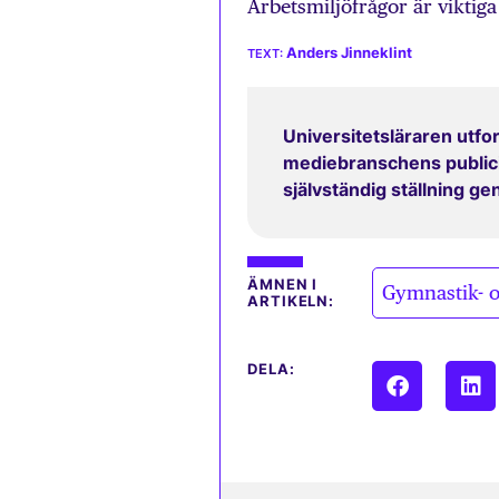
Arbetsmiljöfrågor är viktiga
Anders Jinneklint
Universitetsläraren utfor
mediebranschens publicit
självständig ställning g
ÄMNEN I
Gymnastik- o
ARTIKELN:
DELA: