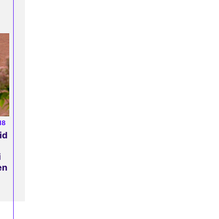
18
id
i
en