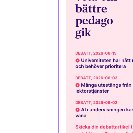
bättre
pedago
gik
DEBATT
, 2026-06-15
Universiteten har nått
och behöver prioritera
DEBATT
, 2026-06-03
Många utestängs från 
lektorstjänster
DEBATT
, 2026-06-02
AI i undervisningen kan
vana
Skicka din debattartikel ti