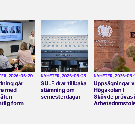
TER
, 2026-06-29
NYHETER
, 2026-06-25
NYHETER
, 2026-06-
dning går
SULF drar tillbaka
Uppsägningar v
re med
stämning om
Högskolan i
äten i
semesterdagar
Skövde prövas 
ntlig form
Arbetsdomstol