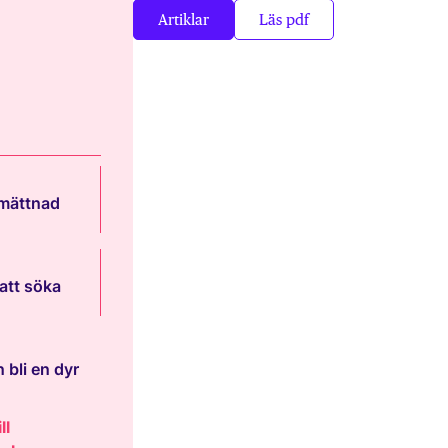
Artiklar
Läs pdf
 mättnad
att söka
 bli en dyr
ll