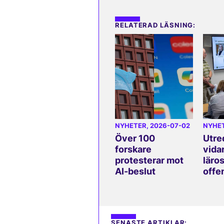
RELATERAD LÄSNING:
NYHETER
, 2026-07-02
NYHE
Över 100
Utre
forskare
vida
protesterar mot
läros
AI-beslut
offe
SENASTE ARTIKLAR: