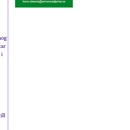
nog
tar
 i
ill