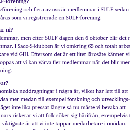
LF-förening?
-S-förening och flera av oss är medlemmar i SULF sedan
 våras som vi registrerade en SULF-förening.
r ni?
d­lemmar, men efter SULF-dagen den 6 oktober blir det 
mmar. I Saco-S-klubben är vi omkring 65 och totalt arbe
re vid GIH. Eftersom det är ett litet lärosäte känner vi
 hoppas att vi kan värva fler medlemmar när det blir mer
ening.
gor?
omiska neddragningar i några år, vilket har lett till att
sa mer medan till exempel forskning och utvecklings­
läget inte lika pressat längre så nu måste vi bevaka att
nnars riskerar vi att folk söker sig härifrån, exempelvis t
t viktigaste är att vi inte tappar medarbetare i onödan.