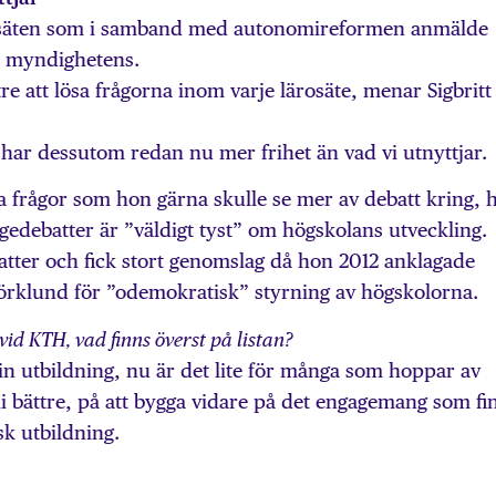
rosäten som i samband med autonomireformen anmälde
än myndighetens.
tre att lösa frågorna inom varje lärosäte, menar Sigbritt
 har dessutom redan nu mer frihet än vad vi utnyttjar.
a frågor som hon gärna skulle se mer av debatt kring, 
ågedebatter är ”väldigt tyst” om högskolans utveckling.
batter och fick stort genomslag då hon 2012 anklagade
örklund för ”odemokratisk” styrning av högskolorna.
vid KTH, vad finns överst på listan?
 sin utbildning, nu är det lite för många som hoppar av
li bättre, på att bygga vidare på det engagemang som fi
sk utbildning.