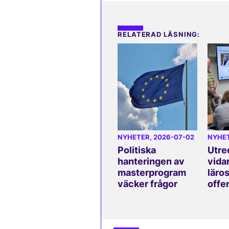
RELATERAD LÄSNING:
NYHETER
, 2026-07-02
NYHE
Politiska
Utre
hanteringen av
vida
masterprogram
läros
väcker frågor
offe