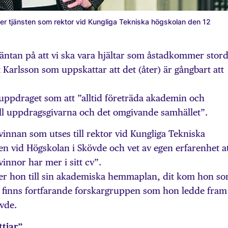
räder tjänsten som rektor vid Kungliga Tekniska högskolan den 12
väntan på att vi ska vara hjältar som åstadkommer stor
tt Karlsson som uppskattar att det (åter) är gångbart att
suppdraget som att ”alltid företräda akademin och
ill uppdragsgivarna och det omgivande samhället”.
kvinnan som utses till rektor vid Kungliga Tekniska
en vid Högskolan i Skövde och vet av egen erfarenhet a
vinnor har mer i sitt cv”.
er hon till sin akademiska hemmaplan, dit kom hon s
 finns fortfarande forskargruppen som hon ledde fram t
övde.
ttjar”