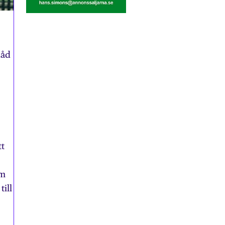
dåd
tt
om
ill