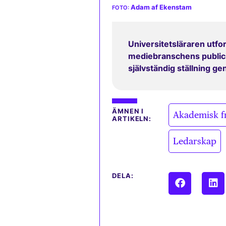
Adam af Ekenstam
Universitetsläraren utfor
mediebranschens publicit
självständig ställning g
ÄMNEN I
Akademisk f
ARTIKELN:
Ledarskap
DELA: