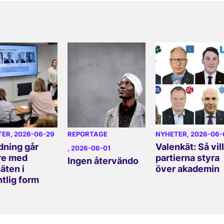
TER
, 2026-06-29
REPORTAGE
NYHETER
, 2026-06-
dning går
Valenkät: Så vill
, 2026-06-01
re med
partierna styra
Ingen återvändo
äten i
över akademin
ntlig form