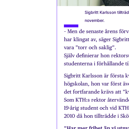
Sigbritt Karlsson tillt
november.
– Men de senaste årens för
har klingat av, säger Sigbri
vara ”torr och saklig”.
Själv definierar hon rektor
studenterna i förhållande t
Sigbritt Karlsson är första 
högskolan, hon var först äv
det fortfarande krävs att ”k
Som KTH:s rektor återvänd
19-årig student och vid KTH
2010 då hon tillträdde i Sk
”Har mer frihet än vi utny