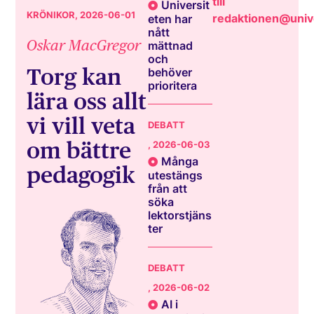
till
Universit
KRÖNIKOR
, 2026-06-01
redaktionen@unive
eten har
nått
Oskar MacGregor
mättnad
och
Torg kan
behöver
prioritera
lära oss allt
vi vill veta
DEBATT
om bättre
, 2026-06-03
Många
pedagogik
utestängs
från att
söka
lektorstjäns
ter
DEBATT
, 2026-06-02
AI i