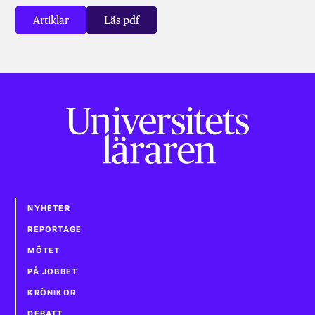
Artiklar
Läs pdf
NYHETER
REPORTAGE
MÖTET
PÅ JOBBET
KRÖNIKOR
DEBATT