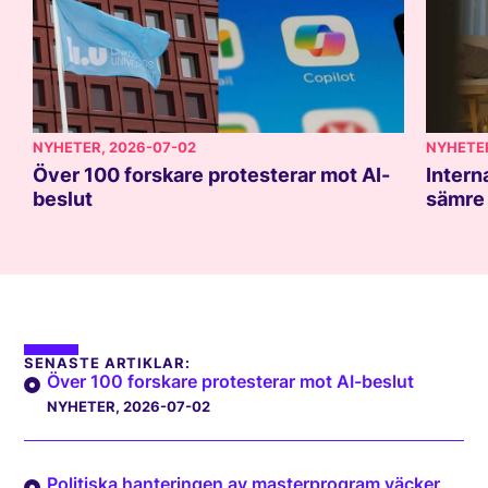
NYHETER
, 2026-07-02
NYHETE
Över 100 forskare protesterar mot AI-
Intern
beslut
sämre 
SENASTE ARTIKLAR:
Över 100 forskare protesterar mot AI-beslut
NYHETER
, 2026-07-02
Politiska hanteringen av masterprogram väcker