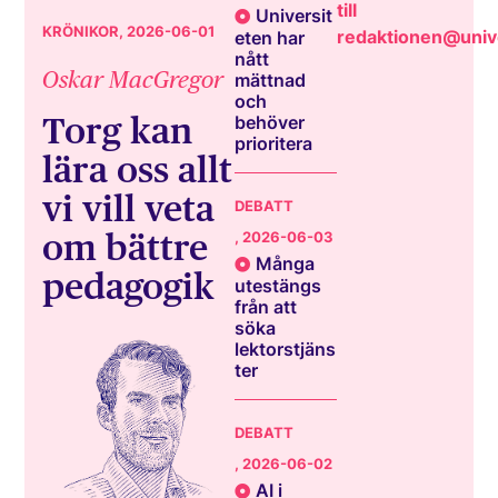
till
Universit
KRÖNIKOR
, 2026-06-01
redaktionen@unive
eten har
nått
Oskar MacGregor
mättnad
och
Torg kan
behöver
prioritera
lära oss allt
vi vill veta
DEBATT
om bättre
, 2026-06-03
Många
pedagogik
utestängs
från att
söka
lektorstjäns
ter
DEBATT
, 2026-06-02
AI i