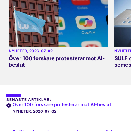
NYHETER
, 2026-07-02
NYHETE
Över 100 forskare protesterar mot AI-
SULF d
beslut
semes
SENASTE ARTIKLAR:
Över 100 forskare protesterar mot AI-beslut
NYHETER
, 2026-07-02