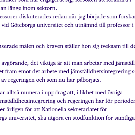
dan länge inom sektorn.
ofessorer diskuterades redan när jag började som forska
id Göteborgs universitet och utnämnd till professor i
nserade målen och kraven ställer hon sig tveksam till d
et avgörande, det viktiga är att man arbetar med jämstäl
ket fram emot det arbete med jämställdhetsintegrering 
ag av regeringen och som nu har påbörjats.
ar alltså numera i uppdrag att, i likhet med övriga
mställdhetsintegrering och regeringen har för periode
r årligen för att Nationella sekretariatet för
gs universitet, ska utgöra en stödfunktion för samtliga