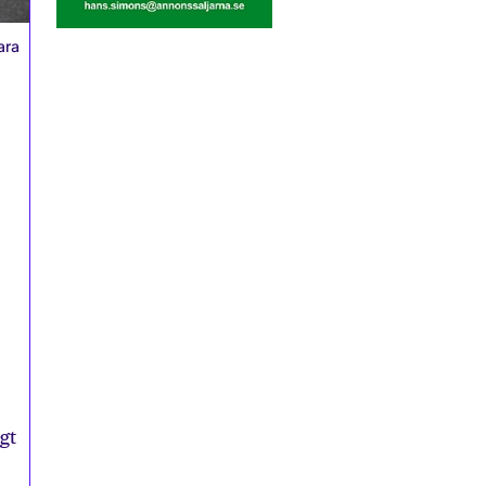
ara
gt