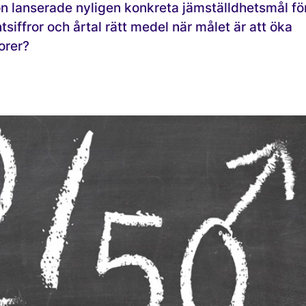
 lanserade nyligen konkreta jämställdhetsmål fö
iffror och årtal rätt medel när målet är att öka
orer?