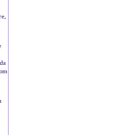
re,
e
lda
som
n