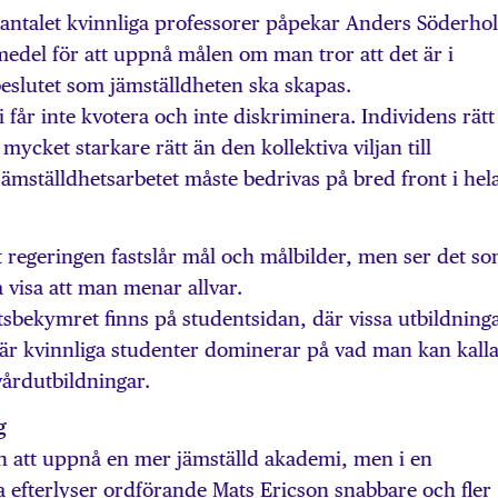
a antalet kvinnliga professorer påpekar Anders Söderho
medel för att uppnå målen om man tror att det är i
slutet som jämställdheten ska skapas.
i får inte kvotera och inte diskriminera. Individens rätt 
mycket starkare rätt än den kollektiva viljan till
jämställdhetsarbetet måste bedrivas på bred front i hel
 regeringen fastslår mål och målbilder, men ser det s
lja visa att man menar allvar.
tsbekymret finns på studentsidan, där vissa utbildning
r kvinnliga studenter dominerar på vad man kan kall
årdutbildningar.
g
 att uppnå en mer jämställd akademi, men i en
a efterlyser ordförande Mats Ericson snabbare och fler