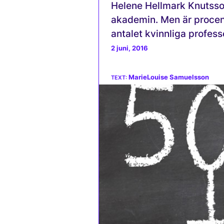
Helene Hellmark Knutsson
akademin. Men är procents
antalet kvinnliga profess
2 juni, 2016
MarieLouise Samuelsson