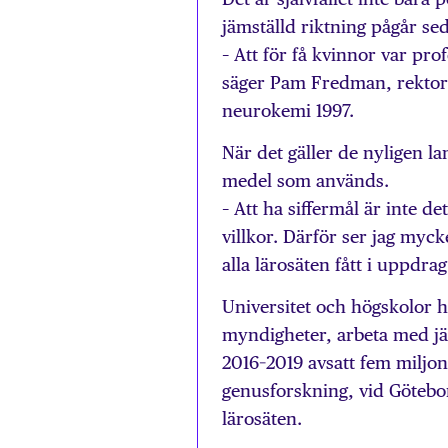
jämställd riktning pågår se
– Att för få kvinnor var pr
säger Pam Fredman, rektor v
neurokemi 1997.
När det gäller de nyligen la
medel som används.
– Att ha siffermål är inte d
villkor. Därför ser jag myc
alla lärosäten fått i uppdr
Universitet och högskolor h
myndigheter, arbeta med jä
2016–2019 avsatt fem miljone
genusforskning, vid Götebor
lärosäten.