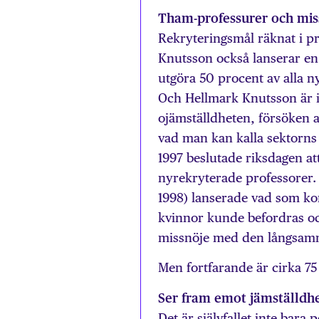
Tham-professurer och mis
Rekryteringsmål räknat i pr
Knutsson också lanserar en 
utgöra 50 procent av alla n
Och Hellmark Knutsson är i
ojämställdheten, försöken 
vad man kan kalla sektorns 
1997 beslutade riksdagen at
nyrekryterade professorer.
1998) lanserade vad som kom
kvinnor kunde befordras och
missnöje med den långsamm
Men fortfarande är cirka 75
Ser fram emot jämställdhe
Det är självfallet inte bara 