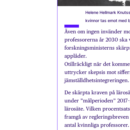
Helene Hellmark Knutss
kvinnor tas emot med b
Även om ingen invänder mot
professorerna år 2030 ska 
forskningsministerns skärpn
applåder.
Otillräckligt när det komme
uttrycker skepsis mot siff
jämställdhetsintegreringen.
De skärpta kraven på lärosä
under ”målperioden” 2017–
lärosäte. Vilken procentsat
framgå av regleringsbreven f
antal kvinnliga professorer.