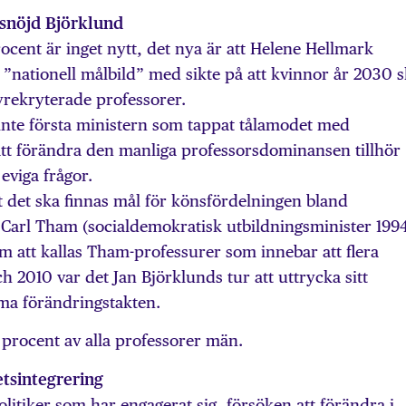
snöjd Björklund
ocent är inget nytt, det nya är att Helene Hellmark
”nationell målbild” med sikte på att kvinnor år 2030 
yrekryterade professorer.
nte första ministern som tappat tålamodet med
att förändra den manliga professorsdominansen tillhör
eviga frågor.
t det ska finnas mål för könsfördelningen bland
 Carl Tham (socialdemokratisk utbildningsminister 199
 att kallas Tham-professurer som innebar att flera
 2010 var det Jan Björklunds tur att uttrycka sitt
a förändringstakten.
 procent av alla professorer män.
tsintegrering
politiker som har engagerat sig, försöken att förändra i