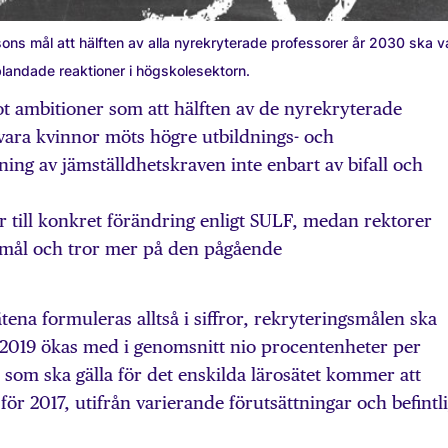
ons mål att hälften av alla nyrekryterade professorer år 2030 ska v
landade reaktioner i högskolesektorn.
 ambitioner som att hälften av de nyrekryterade
vara kvinnor möts högre utbildnings- och
ing av jämställdhetskraven inte enbart av bifall och
r till konkret förändring enligt SULF, medan rektorer
ermål och tror mer på den pågående
tena formuleras alltså i siffror, rekryteringsmålen ska
2019 ökas med i genomsnitt nio procentenheter per
s som ska gälla för det enskilda lärosätet kommer att
ör 2017, utifrån varierande förutsättningar och befintli