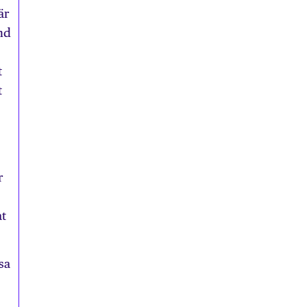
är
nd
t
t
r
at
sa