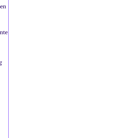
 en
inte
g