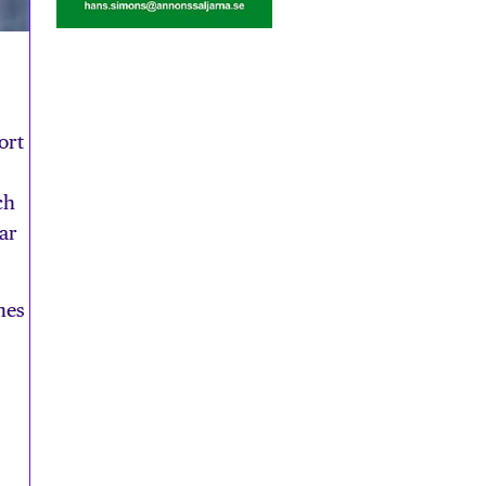
ort
ch
ar
nes