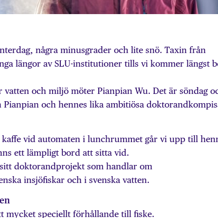
interdag, några minus­grader och lite snö. Taxin från
nga längor av SLU-institutioner tills vi kommer längst b
 för vatten och miljö möter Pianpian Wu. Det är söndag o
n Pianpian och hennes lika ambitiösa doktorandkompis
 kaffe vid automaten i lunchrummet går vi upp till hen
s ett lämpligt bord att sitta vid.
 sitt doktorand­projekt som handlar om
enska insjö­fiskar och i svenska vatten.
den
t mycket speciellt förhållande till fiske.