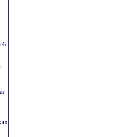
och
a
är
kan