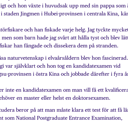
idigt och hon växte i huvudsak upp med sin pappa som 
k i staden Jingmen i Hubei-provinsen i centrala Kina, kä
örfiskare och han fiskade varje helg. Jag tyckte mycke
en som barn hade jag svårt att hålla tyst och blev lät
 fiskar han fångade och dissekera dem på stranden.
läsa naturvetenskap i elvaårsåldern blev hon fascinerad.
ogi var självklart och hon tog en kandidatexamen vid
gsu-provinsen i östra Kina och jobbade därefter i fyra å
er inte en kandidatexamen om man vill få ett kvalificer
ehöver en master eller helst en doktors­examen.
tudera beror på att man måste klara ett test för att få lä
känt som National Postgraduate Entrance Examination,