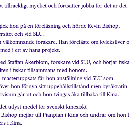
ot tillräckligt mycket och fortsätter jobba för det är det
gick hon på en föreläsning och hörde Kevin Bishop,
rsitet och vid SLU.
h välkomnande forskare. Han föreläste om kvicksilver 
 med i ett av hans projekt.
d Staffan Åkerblom, forskare vid SLU, och börjar fisk
alten i fiskar tillsammans med honom.
in master­uppsats får hon anställning vid SLU som
över hon förnya sitt uppehållstillstånd men byråkratin 
isum går ut och hon tvingas åka tillbaka till Kina.
et utlyst medel för svenskt-kinesiskt
 Bishop mejlar till Pianpian i Kina och undrar om hon 
rs i Kina.