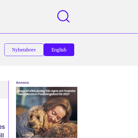
Nyhetsbrev
English
Annons
es
ll