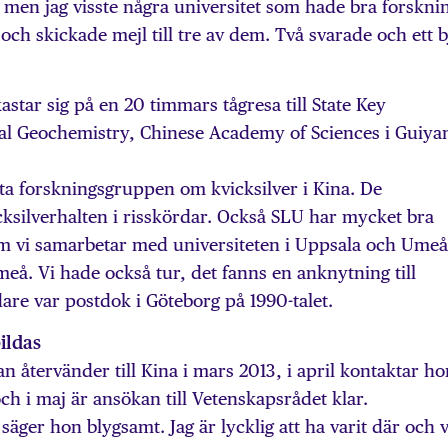
r men jag visste några universitet som hade bra forskni
och skickade mejl till tre av dem. Två svarade och ett 
star sig på en 20 timmars tågresa till State Key
l Geochemistry, Chinese Academy of Sciences i Guiya
sta forskningsgruppen om kvicksilver i Kina. De
ksilverhalten i risskördar. Också SLU har mycket bra
om vi samarbetar med universiteten i Uppsala och Umeå
å. Vi hade också tur, det fanns en anknytning till
dare var postdok i Göteborg på 1990-talet.
ildas
an återvänder till Kina i mars 2013, i april kontaktar h
ch i maj är ansökan till Vetenskapsrådet klar.
 säger hon blygsamt. Jag är lycklig att ha varit där och 