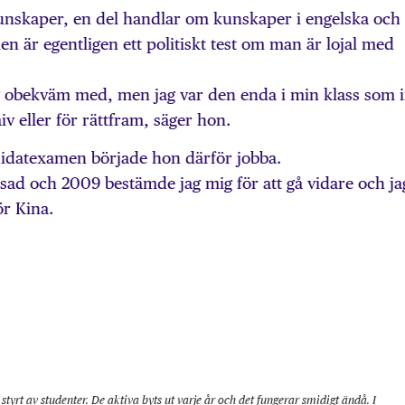
nskaper, en del handlar om kunskaper i engelska och
en är egentligen ett politiskt test om man är lojal med
ag obekväm med, men jag var den enda i min klass som 
iv eller för rättfram, säger hon.
didatexamen började hon därför jobba.
sad och 2009 bestämde jag mig för att gå vidare och ja
ör Kina.
styrt av studenter. De aktiva byts ut varje år och det fungerar smidigt ändå. I