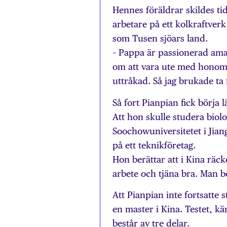
Hennes föräldrar skildes t
arbetare på ett kolkraftver
som Tusen sjöars land.
– Pappa är passionerad amat
om att vara ute med honom m
uttråkad. Så jag brukade ta
Så fort Pianpian fick börja 
Att hon skulle studera biol
Soochowuniversitetet i Jian
på ett teknikföretag.
Hon berättar att i Kina räck
arbete och tjäna bra. Man b
Att Pianpian inte fortsatte s
en master i Kina. Testet, 
består av tre delar.