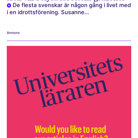
De flesta svenskar är någon gång i livet med
i en idrottsförening. Susanne...
Annons