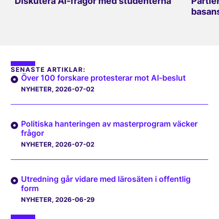
Diskutera AI-frågor med studenterna
Partie
basan
SENASTE ARTIKLAR:
Över 100 forskare protesterar mot AI-beslut
NYHETER
, 2026-07-02
Politiska hanteringen av masterprogram väcker
frågor
NYHETER
, 2026-07-02
Utredning går vidare med lärosäten i offentlig
form
NYHETER
, 2026-06-29