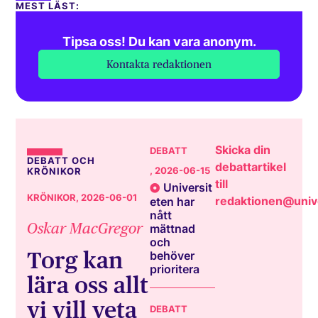
MEST LÄST:
Tipsa oss! Du kan vara anonym.
Kontakta redaktionen
Skicka din
DEBATT
DEBATT OCH
debattartikel
, 2026-06-15
KRÖNIKOR
till
Universit
KRÖNIKOR
, 2026-06-01
redaktionen@unive
eten har
nått
Oskar MacGregor
mättnad
och
Torg kan
behöver
prioritera
lära oss allt
vi vill veta
DEBATT