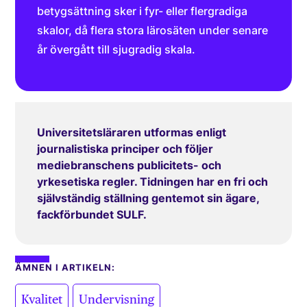
betygsättning sker i fyr- eller flergradiga
skalor, då flera stora lärosäten under senare
år övergått till sjugradig skala.
Universitetsläraren utformas enligt
journalistiska principer och följer
mediebranschens publicitets- och
yrkesetiska regler. Tidningen har en fri och
självständig ställning gentemot sin ägare,
fackförbundet SULF.
ÄMNEN I ARTIKELN:
,
Kvalitet
Undervisning