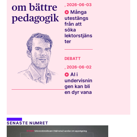
om bättre
, 2026-06-03
Många
pedagogik
utestängs
från att
söka
lektorstjäns
ter
DEBATT
, 2026-06-02
AI i
undervisnin
gen kan bli
en dyr vana
SENASTE NUMRET