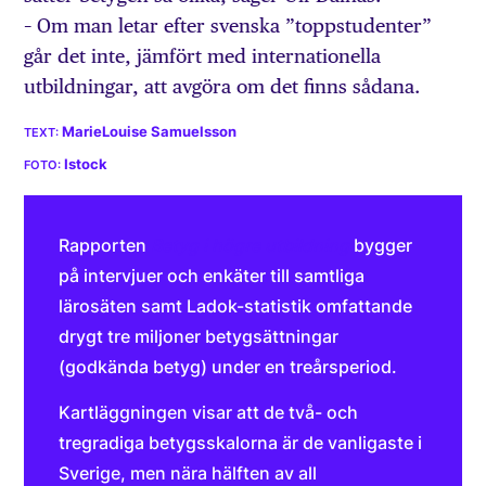
– Om man letar efter svenska ”toppstudenter”
går det inte, jämfört med internationella
utbildningar, att avgöra om det finns sådana.
MarieLouise Samuelsson
Istock
Rapporten
Betyg i h
ö
gre utbildning
bygger
på intervjuer och enkäter till samtliga
lärosäten samt Ladok-statistik omfattande
drygt tre miljoner betygsättningar
(godkända betyg) under en treårsperiod.
Kartläggningen visar att de två- och
tregradiga betygsskalorna är de vanligaste i
Sverige, men nära hälften av all