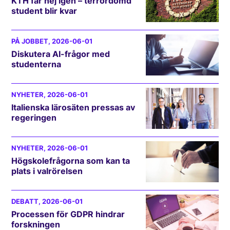
KTH får nej igen – terrordömd
student blir kvar
PÅ JOBBET
, 2026-06-01
Diskutera AI-frågor med
studenterna
NYHETER
, 2026-06-01
Italienska lärosäten pressas av
regeringen
NYHETER
, 2026-06-01
Högskolefrågorna som kan ta
plats i valrörelsen
DEBATT
, 2026-06-01
Processen för GDPR hindrar
forskningen