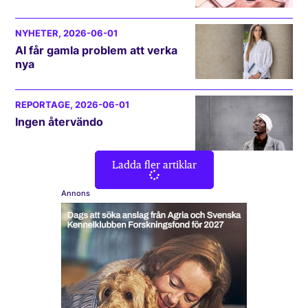
NYHETER
, 2026-06-01
AI får gamla problem att verka
nya
REPORTAGE
, 2026-06-01
Ingen återvändo
Ladda fler artiklar
Annons