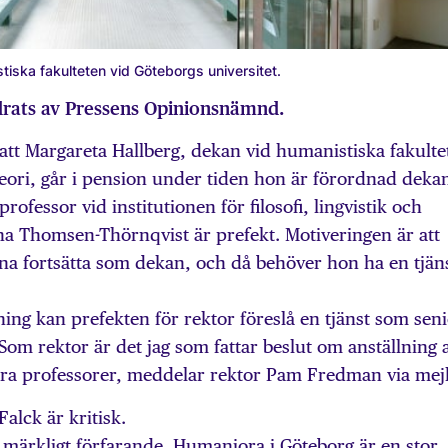
iska fakulteten vid Göteborgs universitet.
drats av Pressens Opinionsnämnd.
 att Margareta Hallberg, dekan vid humanistiska fakulte
eori, går i pension under tiden hon är förordnad deka
rofessor vid institutionen för filosofi, lingvistik och
na Thomsen-Thörnqvist är prefekt. Motiveringen är att
na fortsätta som dekan, och då behöver hon ha en tjäns
ning kan prefekten för rektor föreslå en tjänst som sen
t. Som rektor är det jag som fattar beslut om anställning 
iora professorer, meddelar rektor Pam Fredman via mejl
alck är kritisk.
tt märkligt förfarande. Humaniora i Göteborg är en stor