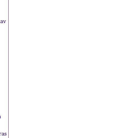
 av
å
ras