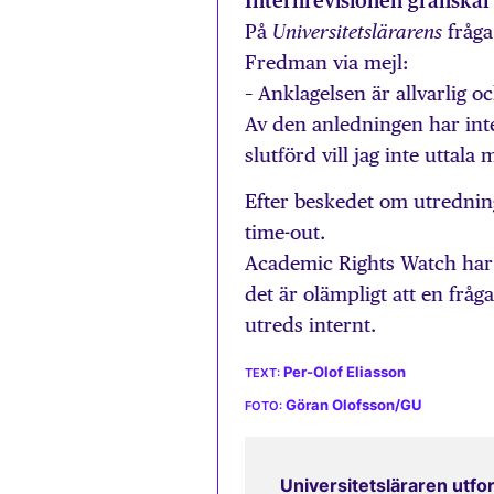
Internrevisionen granskar
På
fråga
Universitetslärarens
Fredman via mejl:
– Anklagelsen är allvarlig o
Av den anledningen har int
slutförd vill jag inte uttala m
Efter beskedet om utrednin
time-out.
Academic Rights Watch har a
det är olämpligt att en fråg
utreds internt.
Per-Olof Eliasson
Göran Olofsson/GU
Universitetsläraren utfor