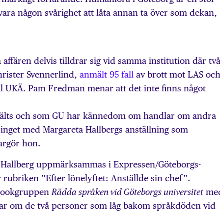
 vara någon svårighet att låta annan ta över som dekan,
affären delvis tilldrar sig vid samma institution där tv
hrister Svennerlind,
anmält 95 fall
av brott mot LAS oc
ill UKÄ. Pam Fredman menar att det inte finns något
mälts och som GU har kännedom om handlar om andra
 inget med Margareta Hallbergs anställning som
largör hon.
a Hallberg uppmärksammas i Expressen/Göteborgs-
rubriken ”Efter lönelyftet: Anställde sin chef”.
ebookgruppen
me
Rädda språken vid Göteborgs universitet
lar om de två personer som låg bakom språkdöden vid