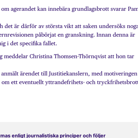
 om agerandet kan innebära grundlagsbrott svarar Pa
ch det är därför av största vikt att saken undersöks nog
ernrevisionen påbörjat en granskning. Innan denna är
ig i det specifika fallet.
g meddelar Christina Thomsen-Thörnqvist att hon tar
nmält ärendet till Justitiekanslern, med motiveringen 
a om ett eventuellt yttrandefrihets- och tryckfrihetsbrot
mas enligt journalistiska principer och följer