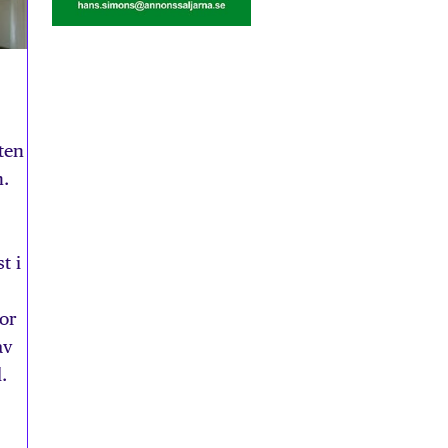
ten
n.
t i
ior
av
.