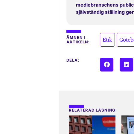
mediebranschens publicit
självständig ställning g
,
ÄMNEN I
Etik
Göteb
ARTIKELN:
DELA:
RELATERAD LÄSNING: