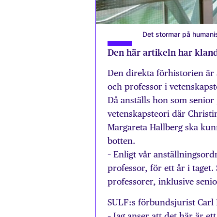
Det stormar på humanist
Den här artikeln har klan
Den direkta förhistorien är
och professor i vetenskapst
Då anställs hon som senior p
vetenskapsteori där Christi
Margareta Hallberg ska kun
botten.
– Enligt vår anställningsord
professor, för ett år i tage
professorer, inklusive sen
SULF:s förbundsjurist Carl F
– Jag anser att det här är e