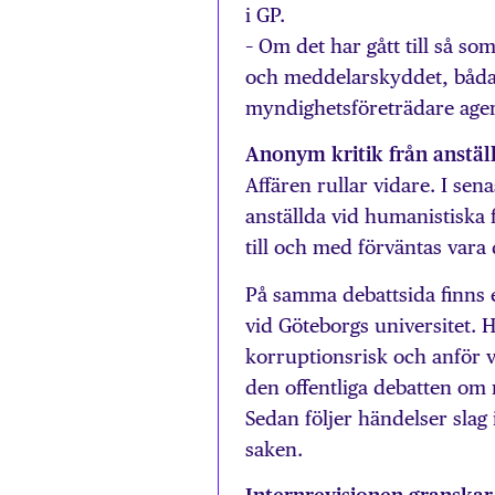
i GP.
– Om det har gått till så so
och meddelarskyddet, båda 
myndighetsföreträdare agera
Anonym kritik från anstäl
Affären rullar vidare. I se
anställda vid humanistiska fa
till och med förväntas vara
På samma debattsida finns e
vid Göteborgs universitet. 
korruptionsrisk och anför va
den offentliga debatten om 
Sedan följer händelser slag
saken.