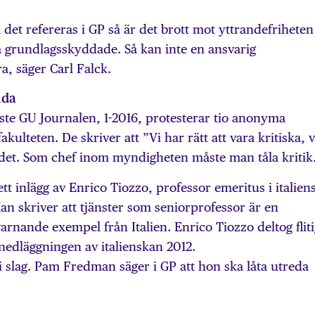
m det refereras i GP så är det brott mot yttrandefriheten
grundlagsskyddade. Så kan inte en ansvarig
, säger Carl Falck.
lda
naste GU Journalen, 1-2016, protesterar tio anonyma
kulteten. De skriver att ”Vi har rätt att vara kritiska, v
 det. Som chef inom myndigheten måste man tåla kritik
tt inlägg av Enrico Tiozzo, professor emeritus i italien
Han skriver att tjänster som seniorprofessor är en
rnande exempel från Italien. Enrico Tiozzo deltog flitig
nedläggningen av italienskan 2012.
 i slag. Pam Fredman säger i GP att hon ska låta utreda