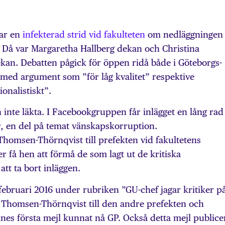
var en
infekterad strid vid fakulteten
om nedläggningen
. Då var Margaretha Hallberg dekan och Christina
an. Debatten pågick för öppen ridå både i Göteborgs-
 med argument som ”för låg kvalitet” respektive
ionalistiskt”.
inte läkta. I Facebookgruppen får inlägget en lång rad
en del på temat vänskapskorruption.
 Thomsen-Thörnqvist till prefekten vid fakultetens
r få hen att förmå de som lagt ut de kritiska
tt ta bort inläggen.
februari 2016 under rubriken ”GU-chef jagar kritiker p
 Thomsen-Thörnqvist till den andre prefekten och
nes första mejl kunnat nå GP. Också detta mejl publice