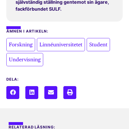
självständig ställning gentemot sin ägare,
fackförbundet SULF.
ÄMNEN I ARTIKELN:
,
,
,
Forskning
Linnéuniversitetet
Student
Undervisning
DELA:
RELATERAD LÄSNING: