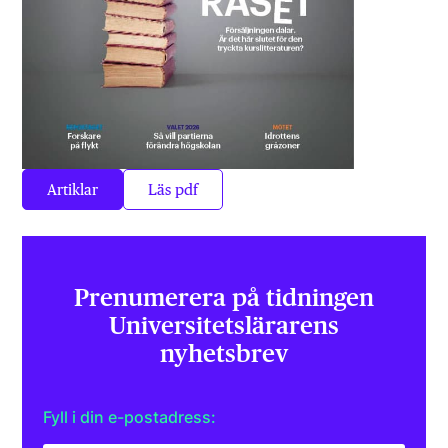
Artiklar
Läs pdf
Prenumerera på tidningen
Universitets­lärarens
nyhetsbrev
Fyll i din e-postadress: