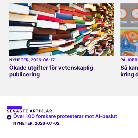
NYHETER
, 2026-06-17
PÅ JOBB
Ökade utgifter för vetenskaplig
Så kan
publicering
kring 
SENASTE ARTIKLAR:
Över 100 forskare protesterar mot AI-beslut
NYHETER
, 2026-07-02