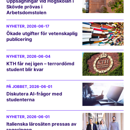
Uppsägningar vid Högskolan i
Skövde prövas i
Arbetsdomstolen
NYHETER
, 2026-06-17
Ökade utgifter för vetenskaplig
publicering
NYHETER
, 2026-06-04
KTH får nej igen – terrordömd
student blir kvar
PÅ JOBBET
, 2026-06-01
Diskutera AI-frågor med
studenterna
NYHETER
, 2026-06-01
Italienska lärosäten pressas av
regeringen