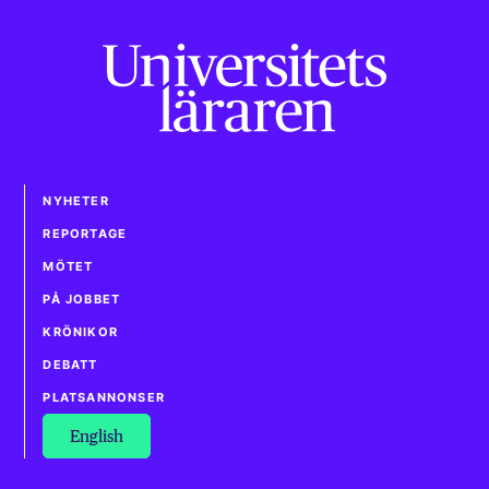
NYHETER
REPORTAGE
MÖTET
PÅ JOBBET
KRÖNIKOR
DEBATT
PLATSANNONSER
English