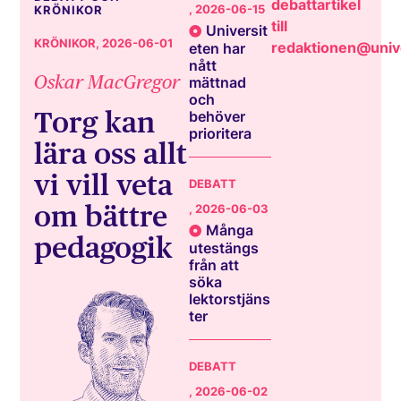
debattartikel
, 2026-06-15
KRÖNIKOR
till
Universit
KRÖNIKOR
, 2026-06-01
redaktionen@unive
eten har
nått
Oskar MacGregor
mättnad
och
Torg kan
behöver
prioritera
lära oss allt
vi vill veta
DEBATT
om bättre
, 2026-06-03
Många
pedagogik
utestängs
från att
söka
lektorstjäns
ter
DEBATT
, 2026-06-02