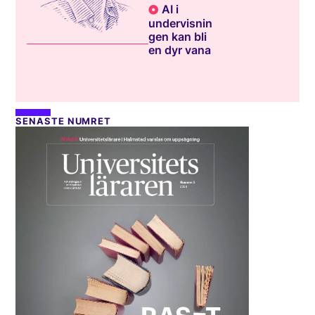
AI i
undervisnin
gen kan bli
en dyr vana
SENASTE NUMRET