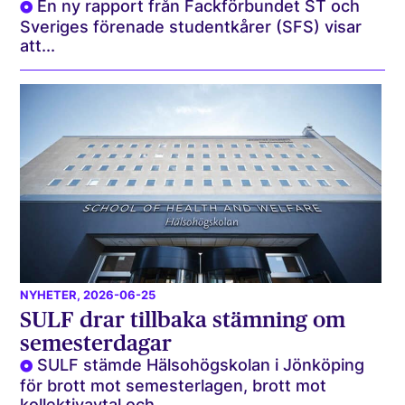
En ny rapport från Fackförbundet ST och
Sveriges förenade studentkårer (SFS) visar
att...
NYHETER
, 2026-06-25
SULF drar tillbaka stämning om
semesterdagar
SULF stämde Hälsohögskolan i Jönköping
för brott mot semesterlagen, brott mot
kollektivavtal och...