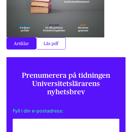
Artiklar
Läs pdf
Prenumerera på tidningen
Universitets­lärarens
nyhetsbrev
Fyll i din e-postadress: