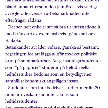
bland annat eftersom den jämförelsevis väldigt
avreglerade svenska arbetsmarknaden inte
efterfrågar sådana.
– Det ser helt enkelt inte så bra ut internationellt,
med frånvaro av examensbevis, påpekar Lars
Haikola.
Betänkandet avråder vidare, ganska så bestämt,
regeringen för att lägga alltför mycket politiskt
krut på sommarkurser. Att ge samtliga studenter
som ”på pappret” studerar på heltid reella
heltidsstudier bedöms som en betydligt mer
samhällsekonomiskt angelägen insats.
– Studenter som inte bedriver studier mer än 20
timmar i veckan kan inte räknas som
heltidsstudenter.
Att komma tillrätta med det skulle dock vara