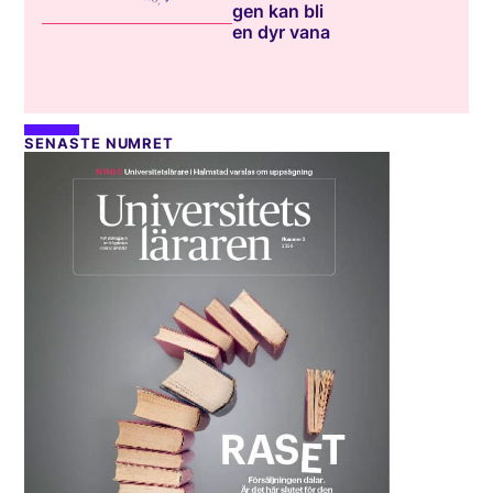
gen kan bli
en dyr vana
SENASTE NUMRET