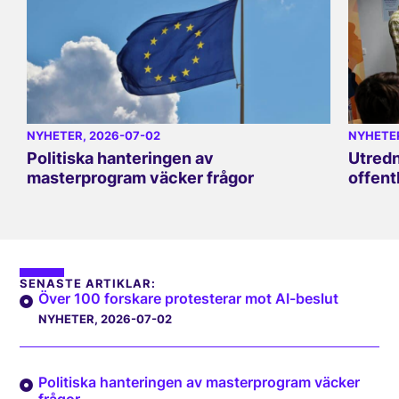
NYHETER
, 2026-07-02
NYHETE
Politiska hanteringen av
Utredn
masterprogram väcker frågor
offent
SENASTE ARTIKLAR:
Över 100 forskare protesterar mot AI-beslut
NYHETER
, 2026-07-02
Politiska hanteringen av masterprogram väcker