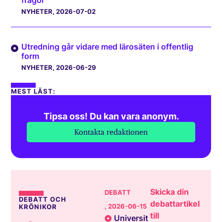
frågor
NYHETER
, 2026-07-02
Utredning går vidare med lärosäten i offentlig
form
NYHETER
, 2026-06-29
MEST LÄST:
Tipsa oss! Du kan vara anonym.
Kontakta redaktionen
Skicka din
DEBATT
DEBATT OCH
debattartikel
, 2026-06-15
KRÖNIKOR
till
Universit