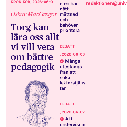
KRÖNIKOR
, 2026-06-01
redaktionen@unive
eten har
nått
Oskar MacGregor
mättnad
och
Torg kan
behöver
prioritera
lära oss allt
vi vill veta
DEBATT
om bättre
, 2026-06-03
Många
pedagogik
utestängs
från att
söka
lektorstjäns
ter
DEBATT
, 2026-06-02
AI i
undervisnin