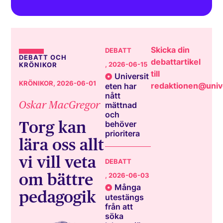
Skicka din
DEBATT
DEBATT OCH
debattartikel
, 2026-06-15
KRÖNIKOR
till
Universit
KRÖNIKOR
, 2026-06-01
redaktionen@unive
eten har
nått
Oskar MacGregor
mättnad
och
Torg kan
behöver
prioritera
lära oss allt
vi vill veta
DEBATT
om bättre
, 2026-06-03
Många
pedagogik
utestängs
från att
söka