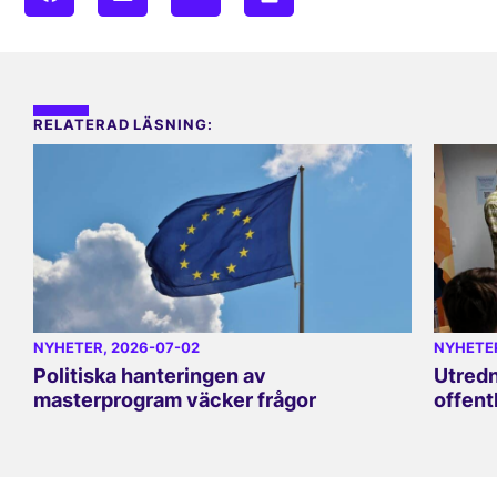
RELATERAD LÄSNING:
NYHETER
, 2026-07-02
NYHETE
Politiska hanteringen av
Utredn
masterprogram väcker frågor
offent