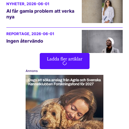
NYHETER
, 2026-06-01
AI får gamla problem att verka
nya
REPORTAGE
, 2026-06-01
Ingen återvändo
Ladda fler artiklar
Annons