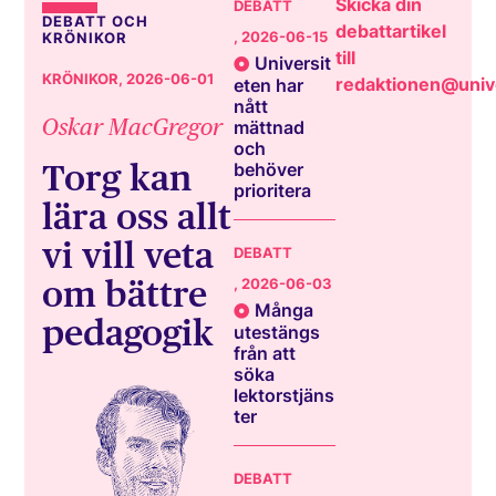
Skicka din
DEBATT
DEBATT OCH
debattartikel
, 2026-06-15
KRÖNIKOR
till
Universit
KRÖNIKOR
, 2026-06-01
redaktionen@unive
eten har
nått
Oskar MacGregor
mättnad
och
Torg kan
behöver
prioritera
lära oss allt
vi vill veta
DEBATT
om bättre
, 2026-06-03
Många
pedagogik
utestängs
från att
söka
lektorstjäns
ter
DEBATT