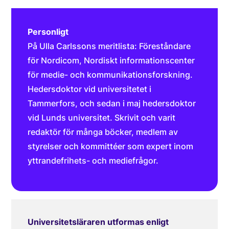
Personligt
På Ulla Carlssons meritlista: Föreståndare
för Nordicom, Nordiskt informationscenter
för medie- och kommunikationsforskning.
Hedersdoktor vid universitetet i
Tammerfors, och sedan i maj hedersdoktor
vid Lunds universitet. Skrivit och varit
redaktör för många böcker, medlem av
styrelser och kommittéer som expert inom
yttrandefrihets- och mediefrågor.
Universitetsläraren utformas enligt