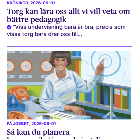
KRÖNIKOR
, 2026-06-01
Torg kan lära oss allt vi vill veta om
bättre pedagogik
"Viss undervisning bara är bra, precis som
vissa torg bara drar oss till...
PÅ JOBBET
, 2026-06-01
Så kan du planera