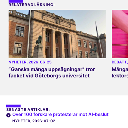
RELATERAD LÄSNING:
NYHETER
, 2026-06-25
DEBATT
”Ganska många uppsägningar” tror
Många 
facket vid Göteborgs universitet
lektor
SENASTE ARTIKLAR:
Över 100 forskare protesterar mot AI-beslut
NYHETER
, 2026-07-02