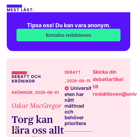
MEST LÄST:
Tipsa oss! Du kan vara anonym.
Kontakta redaktionen
Skicka din
DEBATT
DEBATT OCH
debattartikel
, 2026-06-15
KRÖNIKOR
till
Universit
KRÖNIKOR
, 2026-06-01
redaktionen@unive
eten har
nått
Oskar MacGregor
mättnad
och
Torg kan
behöver
prioritera
lära oss allt