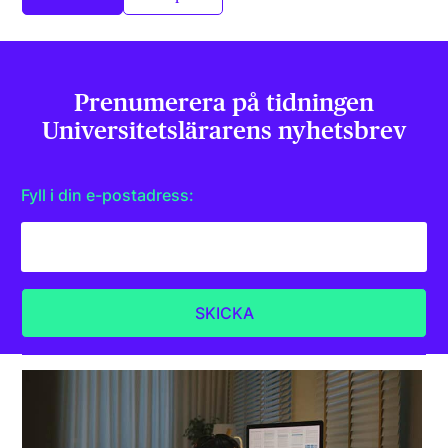
Prenumerera på tidningen
Universitets­lärarens nyhetsbrev
Fyll i din e-postadress: