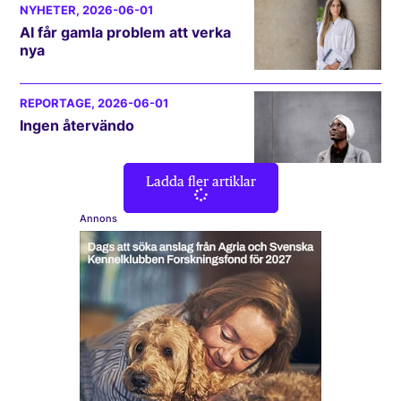
NYHETER
, 2026-06-01
AI får gamla problem att verka
nya
REPORTAGE
, 2026-06-01
Ingen återvändo
Ladda fler artiklar
Annons