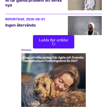
AI får gamla problem att verka
nya
REPORTAGE
, 2026-06-01
Ingen återvändo
Ladda fler artiklar
Annons