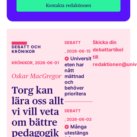
Kontakta redaktionen
Skicka din
DEBATT
DEBATT OCH
debattartikel
, 2026-06-15
KRÖNIKOR
till
Universit
KRÖNIKOR
, 2026-06-01
redaktionen@unive
eten har
nått
Oskar MacGregor
mättnad
och
Torg kan
behöver
prioritera
lära oss allt
vi vill veta
DEBATT
om bättre
, 2026-06-03
Många
pedagogik
utestängs