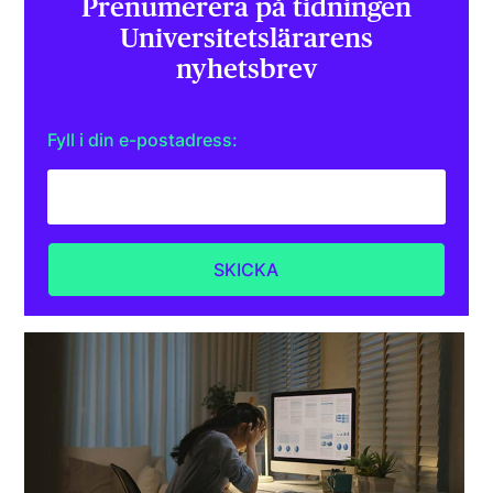
Prenumerera på tidningen
Universitets­lärarens
nyhetsbrev
Fyll i din e-postadress: