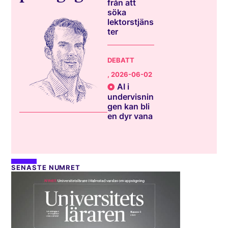
från att
söka
lektorstjäns
ter
DEBATT
, 2026-06-02
AI i
undervisnin
gen kan bli
en dyr vana
SENASTE NUMRET