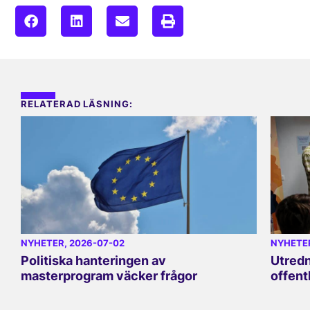
RELATERAD LÄSNING:
NYHETER
, 2026-07-02
NYHETE
Politiska hanteringen av
Utredn
masterprogram väcker frågor
offent