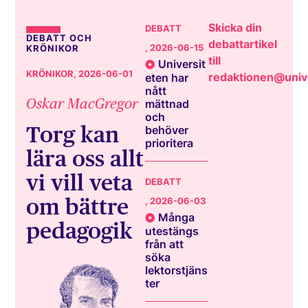
Skicka din
DEBATT
DEBATT OCH
debattartikel
, 2026-06-15
KRÖNIKOR
till
Universit
KRÖNIKOR
, 2026-06-01
redaktionen@unive
eten har
nått
Oskar MacGregor
mättnad
och
Torg kan
behöver
prioritera
lära oss allt
vi vill veta
DEBATT
om bättre
, 2026-06-03
Många
pedagogik
utestängs
från att
söka
lektorstjäns
ter