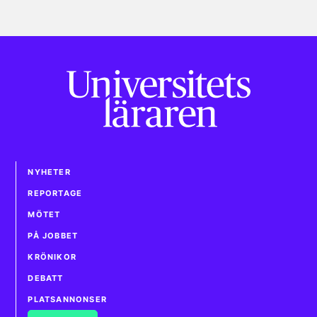
NYHETER
REPORTAGE
MÖTET
PÅ JOBBET
KRÖNIKOR
DEBATT
PLATSANNONSER