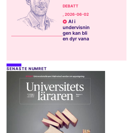
DEBATT
, 2026-06-02
AI i
undervisnin
gen kan bli
en dyr vana
SENASTE NUMRET