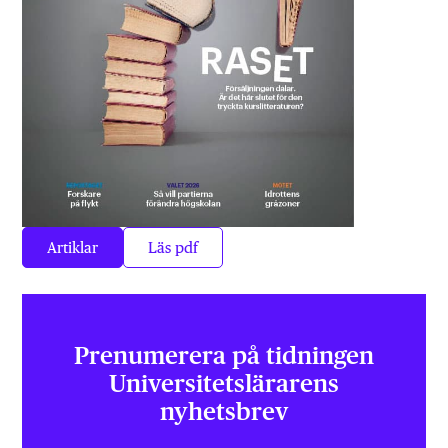
Artiklar
Läs pdf
Prenumerera på tidningen
Universitets­lärarens
nyhetsbrev