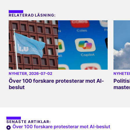
RELATERAD LÄSNING:
NYHETER
, 2026-07-02
NYHETE
Över 100 forskare protesterar mot AI-
Politi
beslut
master
SENASTE ARTIKLAR:
Över 100 forskare protesterar mot AI-beslut