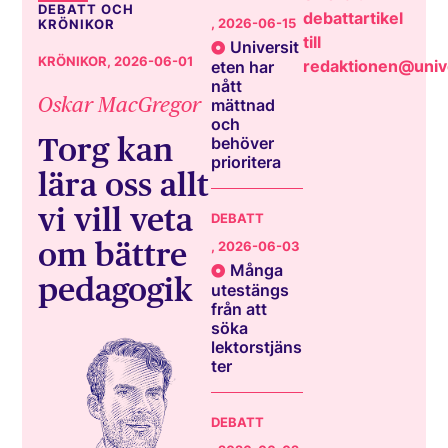
DEBATT OCH
debattartikel
, 2026-06-15
KRÖNIKOR
till
Universit
KRÖNIKOR
, 2026-06-01
redaktionen@unive
eten har
nått
Oskar MacGregor
mättnad
och
Torg kan
behöver
prioritera
lära oss allt
vi vill veta
DEBATT
om bättre
, 2026-06-03
Många
pedagogik
utestängs
från att
söka
lektorstjäns
ter
DEBATT