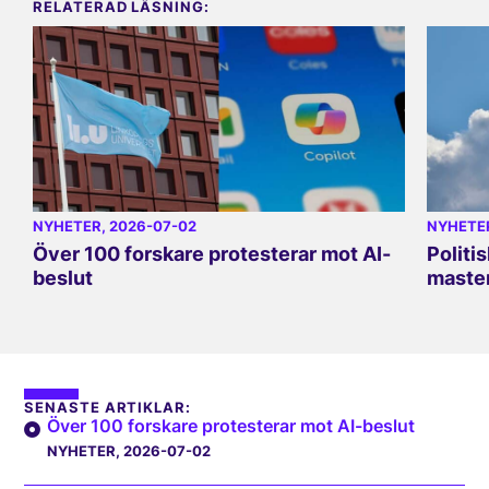
RELATERAD LÄSNING:
NYHETER
, 2026-07-02
NYHETE
Över 100 forskare protesterar mot AI-
Politi
beslut
master
SENASTE ARTIKLAR:
Över 100 forskare protesterar mot AI-beslut
NYHETER
, 2026-07-02