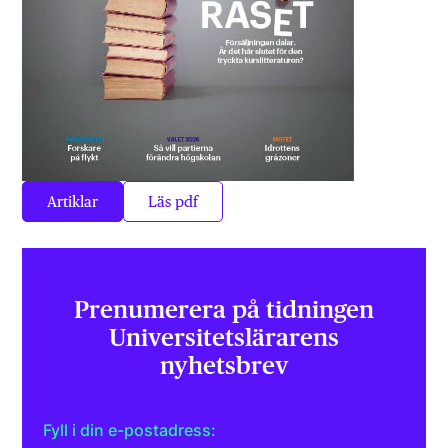
Artiklar
Läs pdf
Prenumerera på tidningen
Universitets­lärarens
nyhetsbrev
Fyll i din e-postadress: