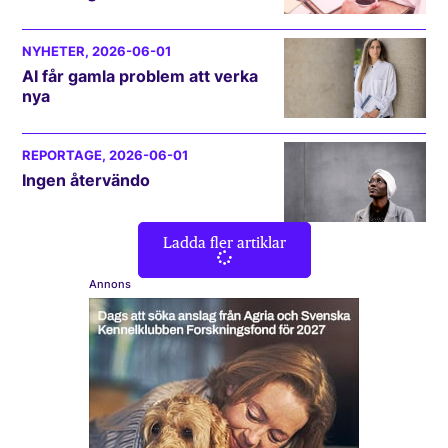
NYHETER
, 2026-06-01
AI får gamla problem att verka
nya
REPORTAGE
, 2026-06-01
Ingen återvändo
Ladda fler artiklar
Annons