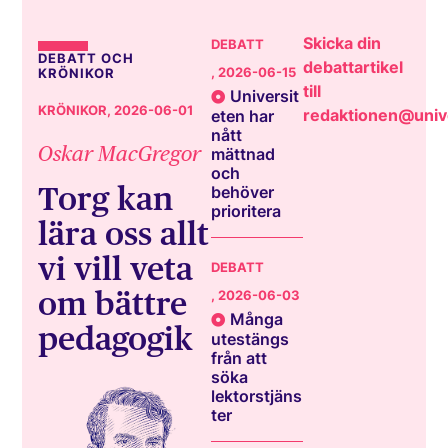
Skicka din
DEBATT
DEBATT OCH
debattartikel
, 2026-06-15
KRÖNIKOR
till
Universit
KRÖNIKOR
, 2026-06-01
redaktionen@unive
eten har
nått
Oskar MacGregor
mättnad
och
Torg kan
behöver
prioritera
lära oss allt
vi vill veta
DEBATT
om bättre
, 2026-06-03
Många
pedagogik
utestängs
från att
söka
lektorstjäns
ter