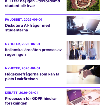
KTH får nej igen – terrordömd
student blir kvar
PÅ JOBBET
, 2026-06-01
Diskutera AI-frågor med
studenterna
NYHETER
, 2026-06-01
Italienska lärosäten pressas av
regeringen
NYHETER
, 2026-06-01
Högskolefrågorna som kan ta
plats i valrörelsen
DEBATT
, 2026-06-01
Processen för GDPR hindrar
forskningen