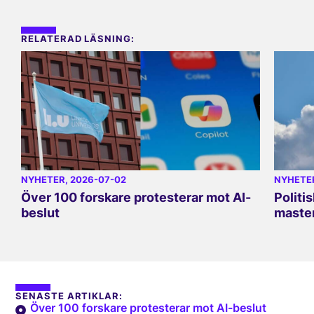
RELATERAD LÄSNING:
NYHETER
, 2026-07-02
NYHETE
Över 100 forskare protesterar mot AI-
Politi
beslut
master
SENASTE ARTIKLAR:
Över 100 forskare protesterar mot AI-beslut