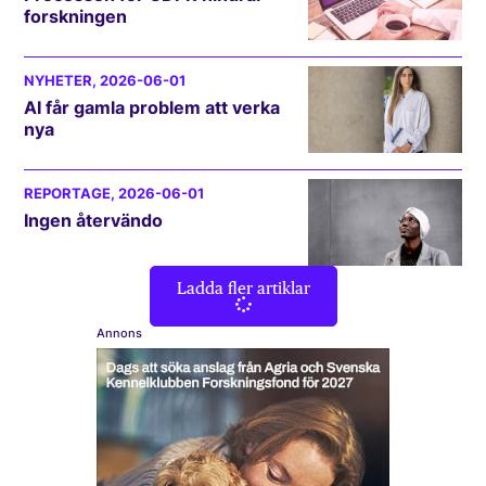
forskningen
NYHETER
, 2026-06-01
AI får gamla problem att verka
nya
REPORTAGE
, 2026-06-01
Ingen återvändo
Ladda fler artiklar
Annons