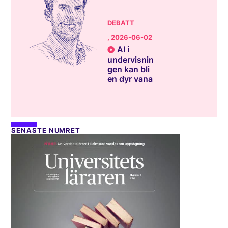
DEBATT
, 2026-06-02
AI i
undervisnin
gen kan bli
en dyr vana
SENASTE NUMRET