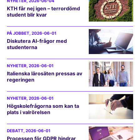
NYHETER
, 2026-06-04
KTH får nej igen – terrordömd
student blir kvar
PÅ JOBBET
, 2026-06-01
Diskutera AI-frågor med
studenterna
NYHETER
, 2026-06-01
Italienska lärosäten pressas av
regeringen
NYHETER
, 2026-06-01
Högskolefrågorna som kan ta
plats i valrörelsen
DEBATT
, 2026-06-01
Processen för GDPR hindrar