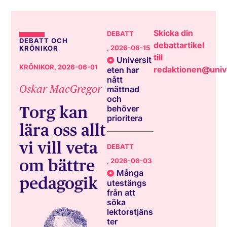
Skicka din
DEBATT
DEBATT OCH
debattartikel
, 2026-06-15
KRÖNIKOR
till
Universit
KRÖNIKOR
, 2026-06-01
redaktionen@unive
eten har
nått
Oskar MacGregor
mättnad
och
Torg kan
behöver
prioritera
lära oss allt
vi vill veta
DEBATT
om bättre
, 2026-06-03
Många
pedagogik
utestängs
från att
söka
lektorstjäns
ter