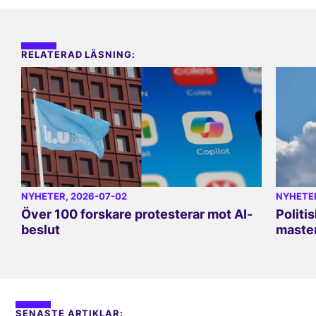
RELATERAD LÄSNING:
NYHETER
, 2026-07-02
NYHETE
Över 100 forskare protesterar mot AI-
Politi
beslut
master
SENASTE ARTIKLAR: