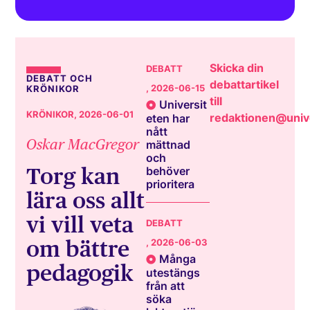
Skicka din
DEBATT
DEBATT OCH
debattartikel
, 2026-06-15
KRÖNIKOR
till
Universit
KRÖNIKOR
, 2026-06-01
redaktionen@unive
eten har
nått
Oskar MacGregor
mättnad
och
Torg kan
behöver
prioritera
lära oss allt
vi vill veta
DEBATT
om bättre
, 2026-06-03
Många
pedagogik
utestängs
från att
söka