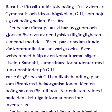
Bara tre lärosäten
får tolv poäng. Ett av dem är
Gymnastik- och idrottshögskolan, GIH, som höjt
sig två poäng sedan förra året.
– Det beror främst på att vi har byggt om och
gjort en översyn av den fysiska tillgängligheten i
samband med det. För ett par år sedan tittade
vår kommunikationsansvariga också över
webben med hjälp av en konsultfirma, säger
Liselott Sandahl, samordnare för studenter med
funktionshinder på GIH.
Varje år gör också GIH en likabehandlingsplan
som förankras i helaorganisationen. Men en
poäng saknas för full pott. När enkäten fylldes i
hade den skriftliga informationen inte
inventerats.
– Det kostar pengar och vi är en liten högskola.