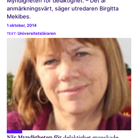
Myndigheten för delaktighet. – Det är
anmärkningsvärt, säger utredaren Birgitta
Mekibes.
1 oktober, 2014
Universitetsläraren
När Myndigheten för
delaktighet granskade