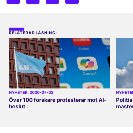
RELATERAD LÄSNING:
NYHETER
, 2026-07-02
NYHETE
Över 100 forskare protesterar mot AI-
Politi
beslut
master