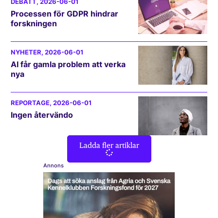
DEBATT
, 2026-06-01
Processen för GDPR hindrar
forskningen
NYHETER
, 2026-06-01
AI får gamla problem att verka
nya
REPORTAGE
, 2026-06-01
Ingen återvändo
Ladda fler artiklar
Annons