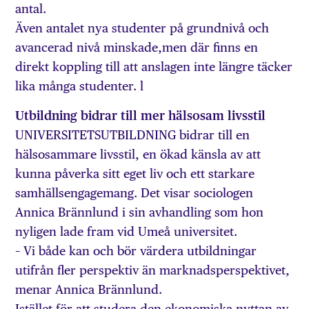
antal.
Även antalet nya studenter på grundnivå och
avancerad nivå minskade,men där finns en
direkt koppling till att anslagen inte längre täcker
lika många studenter. l
Utbildning bidrar till mer hälsosam livsstil
UNIVERSITETSUTBILDNING bidrar till en
hälsosammare livsstil, en ökad känsla av att
kunna påverka sitt eget liv och ett starkare
samhällsengagemang. Det visar sociologen
Annica Brännlund i sin avhandling som hon
nyligen lade fram vid Umeå universitet.
– Vi både kan och bör värdera utbildningar
utifrån fler perspektiv än marknadsperspektivet,
menar Annica Brännlund.
Istället för att studera den ekonomiska nyttan av