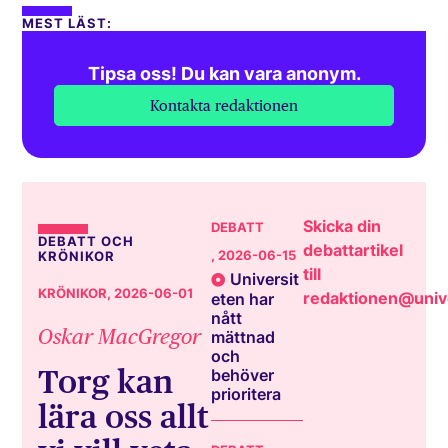
MEST LÄST:
Tipsa oss! Du kan vara anonym.
Kontakta redaktionen
Skicka din
DEBATT
DEBATT OCH
debattartikel
, 2026-06-15
KRÖNIKOR
till
Universit
KRÖNIKOR
, 2026-06-01
redaktionen@unive
eten har
nått
Oskar MacGregor
mättnad
och
Torg kan
behöver
prioritera
lära oss allt