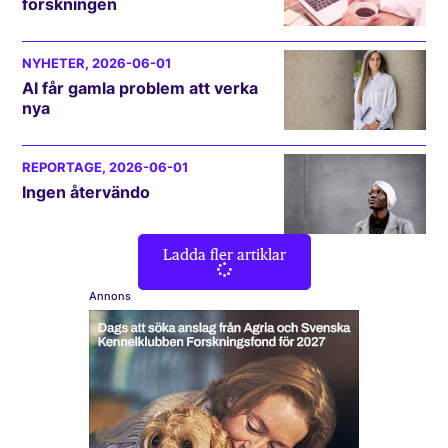
forskningen
NYHETER
, 2026-06-01
AI får gamla problem att verka
nya
REPORTAGE
, 2026-06-01
Ingen återvändo
Ladda fler artiklar
Annons