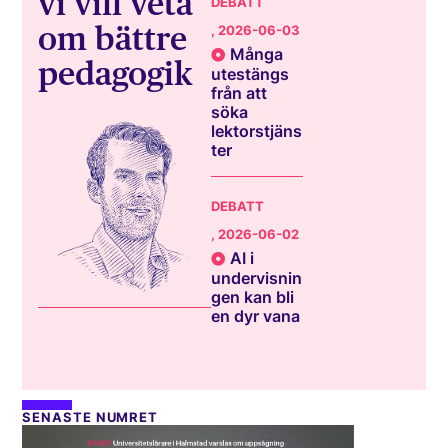
vi vill veta
DEBATT
om bättre
, 2026-06-03
Många
pedagogik
utestängs
från att
söka
lektorstjäns
ter
DEBATT
, 2026-06-02
AI i
undervisnin
gen kan bli
en dyr vana
SENASTE NUMRET