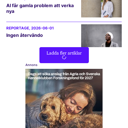
AI får gamla problem att verka
nya
REPORTAGE
, 2026-06-01
Ingen återvändo
Ladda fler artiklar
Annons