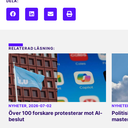
DELA:
RELATERAD LÄSNING:
NYHETER
, 2026-07-02
NYHETE
Över 100 forskare protesterar mot AI-
Politi
beslut
master