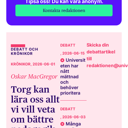
Tipsa oss! Du kan vara anonym.
Kontakta redaktionen
Skicka din
DEBATT
DEBATT OCH
debattartikel
, 2026-06-15
KRÖNIKOR
till
Universit
KRÖNIKOR
, 2026-06-01
redaktionen@unive
eten har
nått
Oskar MacGregor
mättnad
och
Torg kan
behöver
prioritera
lära oss allt
vi vill veta
DEBATT
om bättre
, 2026-06-03
Många