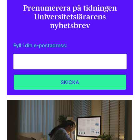
Prenumerera på tidningen
Universitets­lärarens
nyhetsbrev
Fyll i din e-postadress: