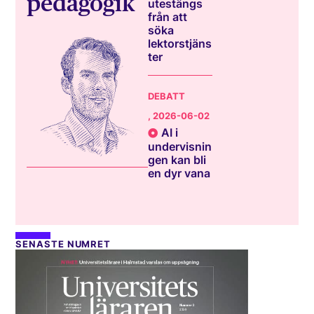
pedagogik
utestängs
från att
söka
lektorstjäns
ter
DEBATT
, 2026-06-02
AI i
undervisnin
gen kan bli
en dyr vana
SENASTE NUMRET