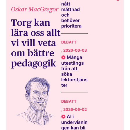
nått
Oskar MacGregor
mättnad
och
Torg kan
behöver
prioritera
lära oss allt
vi vill veta
DEBATT
om bättre
, 2026-06-03
Många
pedagogik
utestängs
från att
söka
lektorstjäns
ter
DEBATT
, 2026-06-02
AI i
undervisnin
gen kan bli