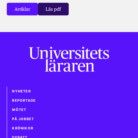
Artiklar
Läs pdf
NYHETER
REPORTAGE
MÖTET
PÅ JOBBET
KRÖNIKOR
DEBATT