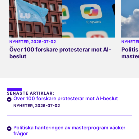
NYHETER
, 2026-07-02
NYHETE
Över 100 forskare protesterar mot AI-
Politi
beslut
master
SENASTE ARTIKLAR:
Över 100 forskare protesterar mot AI-beslut
NYHETER
, 2026-07-02
Politiska hanteringen av masterprogram väcker
frågor