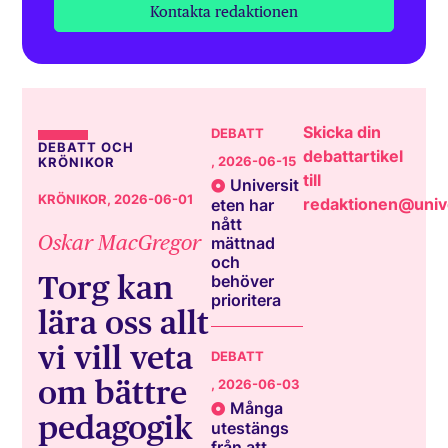
Kontakta redaktionen
Skicka din
DEBATT
DEBATT OCH
debattartikel
, 2026-06-15
KRÖNIKOR
till
Universit
KRÖNIKOR
, 2026-06-01
redaktionen@unive
eten har
nått
Oskar MacGregor
mättnad
och
Torg kan
behöver
prioritera
lära oss allt
vi vill veta
DEBATT
om bättre
, 2026-06-03
Många
pedagogik
utestängs
från att