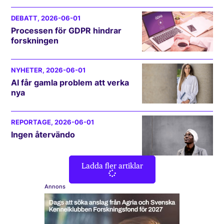
DEBATT
, 2026-06-01
Processen för GDPR hindrar
forskningen
NYHETER
, 2026-06-01
AI får gamla problem att verka
nya
REPORTAGE
, 2026-06-01
Ingen återvändo
Ladda fler artiklar
Annons