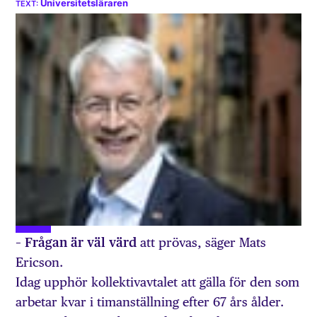
Universitetsläraren
– Frågan är väl värd
att prövas, säger Mats
Ericson.
Idag upphör kollektivavtalet att gälla för den som
arbetar kvar i timanställning efter 67 års ålder.