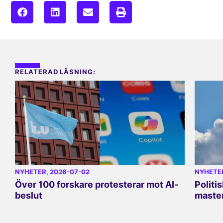
RELATERAD LÄSNING:
NYHETER
, 2026-07-02
NYHETE
Över 100 forskare protesterar mot AI-
Politi
beslut
master