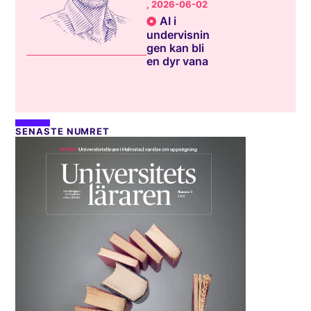
, 2026-06-02
AI i
undervisnin
gen kan bli
en dyr vana
SENASTE NUMRET