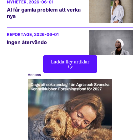
NYHETER
, 2026-06-01
AI får gamla problem att verka
nya
REPORTAGE
, 2026-06-01
Ingen återvändo
Ladda fler artiklar
Annons