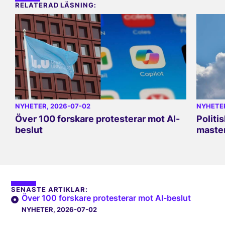
RELATERAD LÄSNING:
NYHETER
, 2026-07-02
NYHETE
Över 100 forskare protesterar mot AI-
Politi
beslut
master
SENASTE ARTIKLAR:
Över 100 forskare protesterar mot AI-beslut
NYHETER
, 2026-07-02