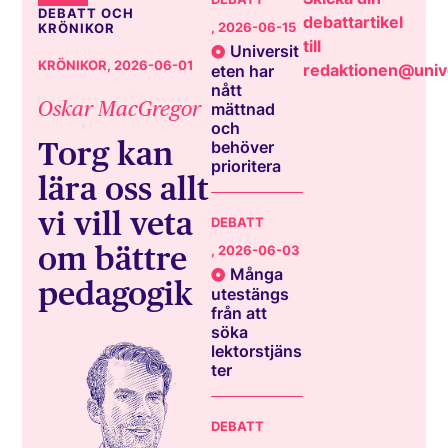
DEBATT OCH
debattartikel
, 2026-06-15
KRÖNIKOR
till
Universit
KRÖNIKOR
, 2026-06-01
redaktionen@unive
eten har
nått
Oskar MacGregor
mättnad
och
Torg kan
behöver
prioritera
lära oss allt
vi vill veta
DEBATT
om bättre
, 2026-06-03
Många
pedagogik
utestängs
från att
söka
lektorstjäns
ter
DEBATT