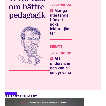
om bättre
, 2026-06-03
Många
pedagogik
utestängs
från att
söka
lektorstjäns
ter
DEBATT
, 2026-06-02
AI i
undervisnin
gen kan bli
en dyr vana
SENASTE NUMRET