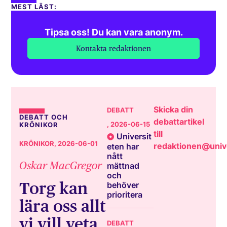
MEST LÄST:
Tipsa oss! Du kan vara anonym.
Kontakta redaktionen
Skicka din
DEBATT
DEBATT OCH
debattartikel
, 2026-06-15
KRÖNIKOR
till
Universit
KRÖNIKOR
, 2026-06-01
redaktionen@unive
eten har
nått
Oskar MacGregor
mättnad
och
Torg kan
behöver
prioritera
lära oss allt
vi vill veta
DEBATT