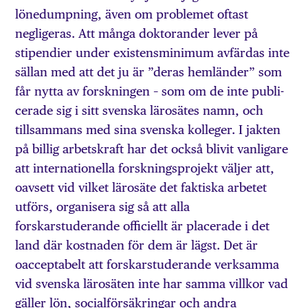
lönedumpning, även om problemet oftast
negligeras. Att många doktorander lever på
stipendier under existensminimum avfärdas inte
sällan med att det ju är ”deras hemländer” som
får nytta av forskningen – som om de inte publi­
cerade sig i sitt svenska lärosätes namn, och
tillsammans med sina svenska kolleger. I jakten
på billig arbetskraft har det också blivit vanligare
att internationella forskningsprojekt väljer att,
oavsett vid vilket lärosäte det faktiska arbetet
utförs, organisera sig så att alla
forskarstuderande officiellt är placerade i det
land där kostnaden för dem är lägst. Det är
oacceptabelt att forskarstuderande verksamma
vid svenska lärosäten inte har samma villkor vad
gäller lön, socialförsäkringar och andra