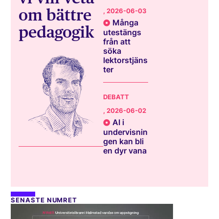
om bättre
, 2026-06-03
Många
pedagogik
utestängs
från att
söka
lektorstjäns
ter
DEBATT
, 2026-06-02
AI i
undervisnin
gen kan bli
en dyr vana
SENASTE NUMRET