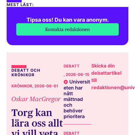
MEST LÄST:
Tipsa oss! Du kan vara anonym.
Kontakta redaktionen
Skicka din
DEBATT
DEBATT OCH
debattartikel
, 2026-06-15
KRÖNIKOR
till
Universit
KRÖNIKOR
, 2026-06-01
redaktionen@unive
eten har
nått
Oskar MacGregor
mättnad
och
Torg kan
behöver
prioritera
lära oss allt
vi vill veta
DEBATT