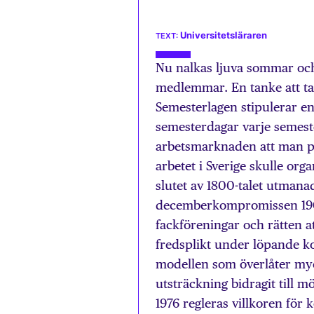
Universitetsläraren
Nu nalkas ljuva sommar och 
medlemmar. En tanke att ta 
Semesterlagen stipulerar eni
semesterdagar varje semeste
arbetsmarknaden att man på
arbetet i Sverige skulle or
slutet av 1800-talet utmana
decemberkompromissen 1906 
fackföreningar och rätten at
fredsplikt under löpande ko
modellen som överlåter myck
utsträckning bidragit till m
1976 regleras villkoren för 