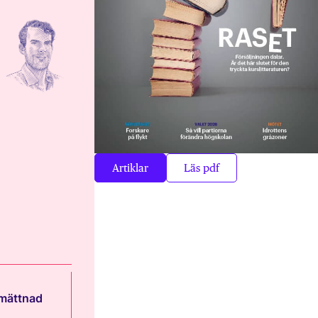
Artiklar
Läs pdf
 mättnad