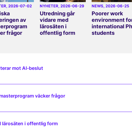
TER
, 2026-07-02
NYHETER
, 2026-06-29
NEWS
, 2026-06-25
iska
Utredning går
Poorer work
eringen av
vidare med
environment fo
erprogram
lärosäten i
international P
er frågor
offentlig form
students
terar mot AI-beslut
 masterprogram väcker frågor
lärosäten i offentlig form