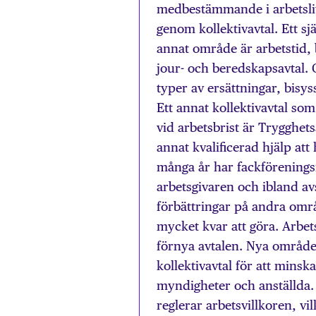
medbestämmande i arbetslive
genom kollektivavtal. Ett sj
annat område är arbetstid, 
jour- och beredskapsavtal.
typer av ersättningar, bisy
Ett annat kollektivavtal som
vid arbetsbrist är Trygghet
annat kvalificerad hjälp att
många år har fackförenings
arbetsgivaren och ibland avs
förbättringar på andra områ
mycket kvar att göra. Arbets
förnya avtalen. Nya område
kollektivavtal för att mins
myndigheter och anställda. L
reglerar arbetsvillkoren, vi