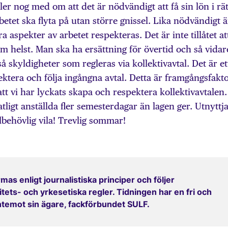
ller nog med om att det är nödvändigt att få sin lön i rät
arbetet ska flyta på utan större gnissel. Lika nödvändigt ä
a aspekter av arbetet respekteras. Det är inte tillåtet at
helst. Man ska ha ersättning för övertid och så vidar
 skyldigheter som regleras via kollektivavtal. Det är et
pektera och följa ingångna avtal. Detta är framgångsfakt
tt vi har lyckats skapa och respektera kollektivavtalen.
tligt anställda fler semesterdagar än lagen ger. Utnyttj
behövlig vila! Trevlig sommar!
mas enligt journalistiska principer och följer
ets- och yrkesetiska regler. Tidningen har en fri och
entemot sin ägare, fackförbundet SULF.