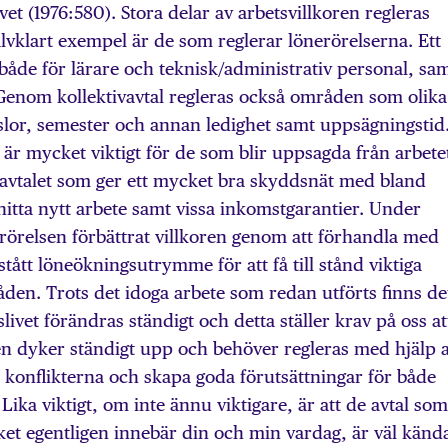
t (1976:580). Stora delar av arbetsvillkoren regleras
älvklart exempel är de som reglerar lönerörelserna. Ett
både för lärare och teknisk/administrativ personal, sa
 Genom kollektivavtal regleras också områden som olika
sslor, semester och annan ledighet samt uppsägningstid
 är mycket viktigt för de som blir uppsagda från arbete
savtalet som ger ett mycket bra skyddsnät med bland
 hitta nytt arbete samt vissa inkomstgarantier. Under
rörelsen förbättrat villkoren genom att förhandla med
tått löneökningsutrymme för att få till stånd viktiga
den. Trots det idoga arbete som redan utförts finns de
livet förändras ständigt och detta ställer krav på oss at
n dyker ständigt upp och behöver regleras med hjälp 
ka konflikterna och skapa goda förutsättningar för både
ika viktigt, om inte ännu viktigare, är att de avtal som
lket egentligen innebär din och min vardag, är väl känd