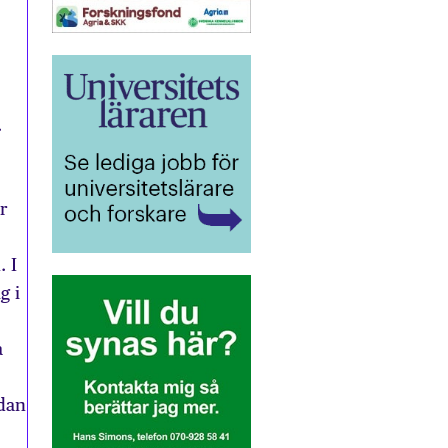
.
r
. I
g i
a
edan