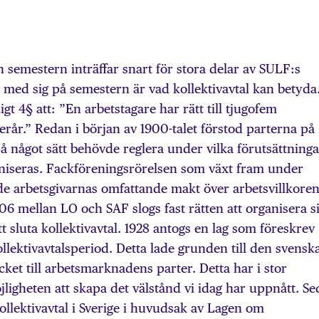
semestern inträffar snart för stora delar av SULF:s
med sig på semestern är vad kollektivavtal kan betyda
gt 4§ att: ”En arbetstagare har rätt till tjugofem
rår.” Redan i början av 1900-talet förstod parterna på
 något sätt behövde reglera under vilka förutsättninga
ganiseras. Fackföreningsrörelsen som växt fram under
de arbetsgivarnas omfattande makt över arbetsvillkoren
mellan LO och SAF slogs fast rätten att organisera si
t sluta kollektivavtal. 1928 antogs en lag som föreskrev
llektivavtalsperiod. Detta lade grunden till den svensk
et till arbetsmarknadens parter. Detta har i stor
öjligheten att skapa det välstånd vi idag har uppnått. S
kollektivavtal i Sverige i huvudsak av Lagen om