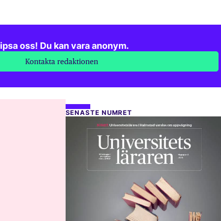
ipsa oss! Du kan vara anonym.
Kontakta redaktionen
SENASTE NUMRET