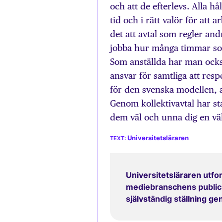
och att de efterlevs. Alla hå
tid och i rätt valör för att 
det att avtal som regler andr
jobba hur många timmar som 
Som anställda har man också
ansvar för samtliga att res
för den svenska modellen, a
Genom kollektivavtal har sta
dem väl och unna dig en väl
Universitetsläraren
Universitetsläraren utfor
mediebranschens publicit
självständig ställning g