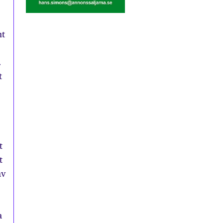
mt
.
t
t
t
av
a