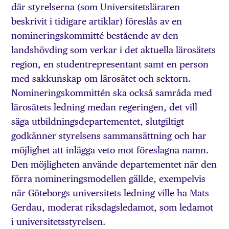
där styrelserna (som Universitetsläraren
beskrivit i tidigare artiklar) föreslås av en
nomineringskommitté bestående av den
landshövding som verkar i det aktuella lärosätets
region, en studentrepresentant samt en person
med sakkunskap om lärosätet och sektorn.
Nomineringskommittén ska också samråda med
lärosätets ledning medan regeringen, det vill
säga utbildningsdepartementet, slutgiltigt
godkänner styrelsens sammansättning och har
möjlighet att inlägga veto mot föreslagna namn.
Den möjligheten använde departementet när den
förra nomineringsmodellen gällde, exempelvis
när Göteborgs universitets ledning ville ha Mats
Gerdau, moderat riksdagsledamot, som ledamot
i universitetsstyrelsen.