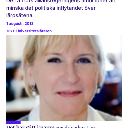
Detta trots alliansregeringens ambitioner att
minska det politiska inflytandet över
lärosätena.
1 augusti, 2013
Universitetsläraren
Det har gått knapp
t sex år sedan Lars