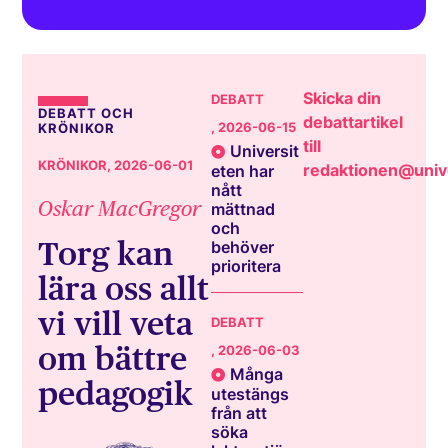
Skicka din
DEBATT
DEBATT OCH
debattartikel
, 2026-06-15
KRÖNIKOR
till
Universit
KRÖNIKOR
, 2026-06-01
redaktionen@unive
eten har
nått
Oskar MacGregor
mättnad
och
Torg kan
behöver
prioritera
lära oss allt
vi vill veta
DEBATT
om bättre
, 2026-06-03
Många
pedagogik
utestängs
från att
söka