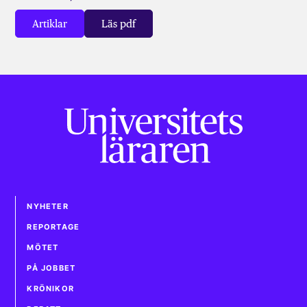
Artiklar
Läs pdf
NYHETER
REPORTAGE
MÖTET
PÅ JOBBET
KRÖNIKOR