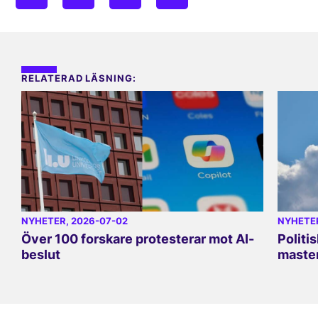
RELATERAD LÄSNING:
NYHETER
, 2026-07-02
NYHETE
Över 100 forskare protesterar mot AI-
Politi
beslut
master