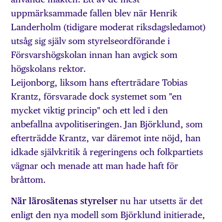
uppmärksammade fallen blev när Henrik
Landerholm (tidigare moderat riksdagsledamot)
utsåg sig själv som styrelseordförande i
Försvarshögskolan innan han avgick som
högskolans rektor.
Leijonborg, liksom hans efterträdare Tobias
Krantz, försvarade dock systemet som "en
mycket viktig princip" och ett led i den
anbefallna avpolitiseringen. Jan Björklund, som
efterträdde Krantz, var däremot inte nöjd, han
idkade självkritik å regeringens och folkpartiets
vägnar och menade att man hade haft för
bråttom.
När lärosätenas styrelser
nu har utsetts är det
enligt den nya modell som Björklund initierade,