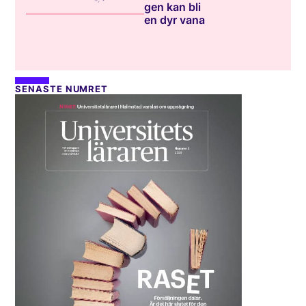
gen kan bli
en dyr vana
SENASTE NUMRET