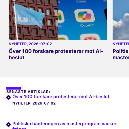
NYHETER
, 2026-07-02
NYHETE
Över 100 forskare protesterar mot AI-
Politi
beslut
master
SENASTE ARTIKLAR:
Över 100 forskare protesterar mot AI-beslut
NYHETER
, 2026-07-02
Politiska hanteringen av masterprogram väcker
frågor