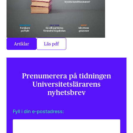
Artiklar
Läs pdf
Prenumerera på tidningen
Universitets­lärarens
nyhetsbrev
Fyll i din e-postadress: