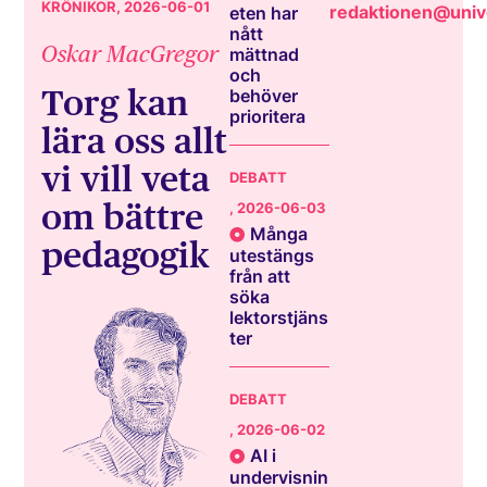
KRÖNIKOR
, 2026-06-01
redaktionen@unive
eten har
nått
Oskar MacGregor
mättnad
och
Torg kan
behöver
prioritera
lära oss allt
vi vill veta
DEBATT
om bättre
, 2026-06-03
Många
pedagogik
utestängs
från att
söka
lektorstjäns
ter
DEBATT
, 2026-06-02
AI i
undervisnin