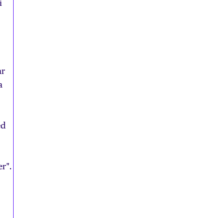
i
ar
a
ed
r".