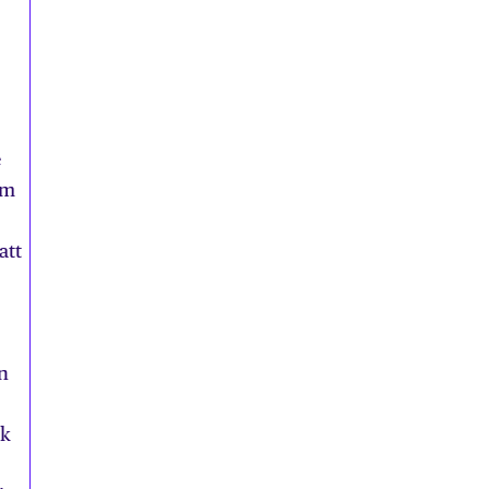
e
om
att
n
ck