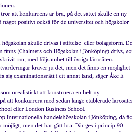
gionen.
tror att konkurrens är bra, på det sättet skulle en ny
 något positivt också för de universitet och högskolor
a
högskolan skulle drivas i stiftelse- eller bolagsform. D
an finns (Chalmers och Högskolan i Jönköping) drivs, s
skrivit om, med följsamhet till övriga lärosäten.
tvärderingar kräver ju det, men det finns en möjlighet 
a sig examinationsrätt i ett annat land, säger Åke E
e som orealistiskt att konstruera en helt ny
på att konkurrera med sedan länge etablerade lärosäte
hool eller London Business School.
p Internationella handelshögskolan i Jönköping, då fi
ar möjligt, men det har gått bra. Där ges i princip 90