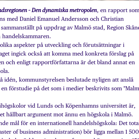
, en rapport so
ndsregionen – Den dynamiska metropolen
ns med Daniel Emanuel Andersson och Christian
sammanställt på uppdrag av Malmö stad, Region Skån
ch handelskammaren.
lika aspekter på utveckling och förutsättningar i
get ingick också att komma med konkreta förslag på
n och enligt rapportförfattarna är det bland annat en
ola.
på idén, kommunstyrelsen beslutade nyligen att anslå
 en förstudie på det som i medier beskrivits som "Mal
ihögskolor vid Lunds och Köpenhamns universitet är,
get hållbart argument mot ännu en högskola i Malmö.
de mål för en internationell handelshögskola: Det tota
ter of business administration) bör ligga mellan 1 500