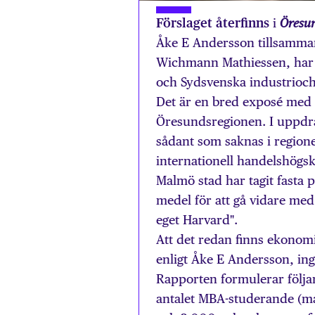
Förslaget återfinns
i
Öresu
Åke E Andersson tillsamma
Wichmann Mathiessen, har 
och Sydsvenska industrio
Det är en bred exposé med o
Öresundsregionen. I uppdra
sådant som saknas i regione
internationell handelshögsk
Malmö stad har tagit fasta 
medel för att gå vidare med
eget Harvard".
Att det redan finns ekonom
enligt Åke E Andersson, in
Rapporten formulerar följan
antalet MBA-studerande (mas