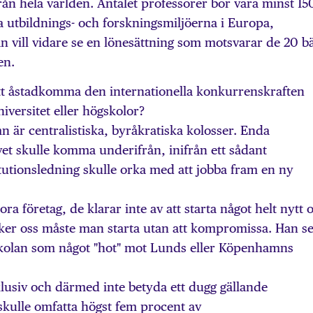
ån hela världen. Antalet professorer bör vara minst 15
a utbildnings- och forskningsmiljöerna i Europa,
 vill vidare se en lönesättning som motsvarar de 20 b
en.
att åstadkomma den internationella konkurrenskraften
iversitet eller högskolor?
är centralistiska, byråkratiska kolosser. Enda
ivet skulle komma underifrån, inifrån ett sådant
itutionsledning skulle orka med att jobba fram en ny
ora företag, de klarar inte av att starta något helt nytt 
nker oss måste man starta utan att kompromissa. Han s
kolan som något "hot" mot Lunds eller Köpenhamns
klusiv och därmed inte betyda ett dugg gällande
skulle omfatta högst fem procent av