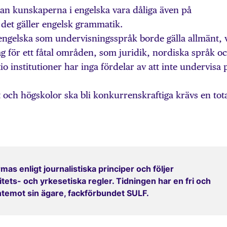
 kan kunskaperna i engelska vara dåliga även på
 det gäller engelsk grammatik.
engelska som undervisningsspråk borde gälla allmänt, 
g för ett fåtal områden, som juridik, nordiska språk o
tio institutioner har inga fördelar av att inte undervisa 
t och högskolor ska bli konkurrenskraftiga krävs en tot
mas enligt journalistiska principer och följer
ets- och yrkesetiska regler. Tidningen har en fri och
entemot sin ägare, fackförbundet SULF.