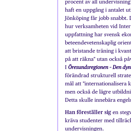
procent av all undervisning 
haft en uppgång i antalet 
Jönköping får jobb snabbt.
hur verksamheten vid Inter
uppfattning har svensk ekon
beteendevetenskaplig oriente
att bristande träning i kvant
på att räkna" utan också på
I
Öresundsregionen – Den dy
förändrad strukturell strat
mål att "internationalisera
men också de lägre utbildn
Detta skulle innebära engels
Han föreställer sig
en stegv
kräva studenter med tillräck
undervisningen.