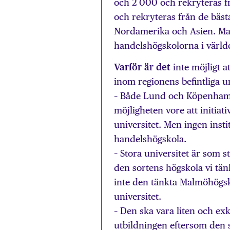
och 2 000 och rekryteras fr
och rekryteras från de bäst
Nordamerika och Asien. Man
handelshögskolorna i värld
Varför är det
inte möjligt 
inom regionens befintliga un
– Både Lund och Köpenhamn 
möjligheten vore att initiat
universitet. Men ingen inst
handelshögskola.
– Stora universitet är som st
den sortens högskola vi tä
inte den tänkta Malmöhögs
universitet.
– Den ska vara liten och ex
utbildningen eftersom den 