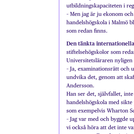
utbildningskapaciteten i re
– Men jag är ju ekonom och 
handelshögskola i Malmö bli
som redan finns.
Den tänkta internationell
stiftelsehögskolor som red
Universitetsläraren nyligen 
– Ja, examinationsrätt och u
undvika det, genom att skaff
Andersson.
Han ser det, självfallet, int
handelshögskola med sikte 
som exempelvis Wharton Sc
– Jag var med och byggde up
vi också höra att det inte v