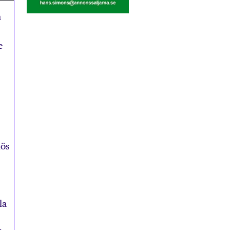
m
e
mös
la