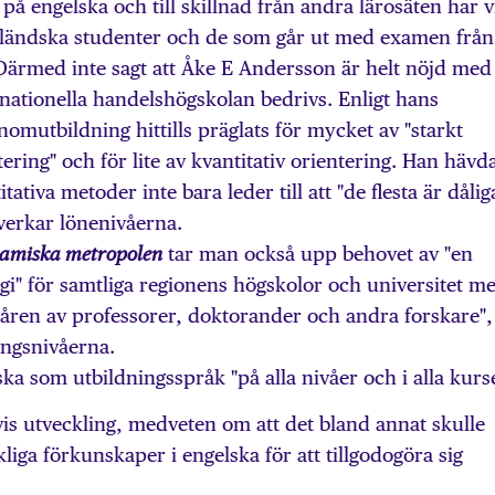
på engelska och till skillnad från andra lärosäten har v
utländska studenter och de som går ut med examen från
 Därmed inte sagt att Åke E Andersson är helt nöjd med
nationella handelshögskolan bedrivs. Enligt hans
omutbildning hittills präglats för mycket av "starkt
ring" och för lite av kvantitativ orientering. Han hävd
itativa metoder inte bara leder till att "de flesta är dålig
verkar lönenivåerna.
tar man också upp behovet av "en
namiska metropolen
egi" för samtliga regionens högskolor och universitet m
 kåren av professorer, doktorander och andra forskare",
ingsnivåerna.
ka som utbildningsspråk "på alla nivåer och i alla kurse
is utveckling, medveten om att det bland annat skulle
liga förkunskaper i engelska för att tillgodogöra sig