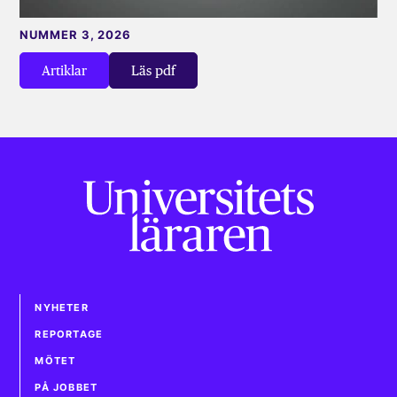
NUMMER 3, 2026
Artiklar
Läs pdf
NYHETER
REPORTAGE
MÖTET
PÅ JOBBET