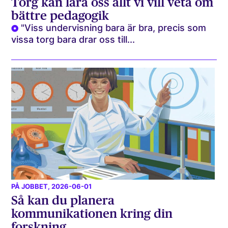
Torg kan lära oss allt vi vill veta om
bättre pedagogik
"Viss undervisning bara är bra, precis som
vissa torg bara drar oss till...
PÅ JOBBET
, 2026-06-01
Så kan du planera
kommunikationen kring din
forskning