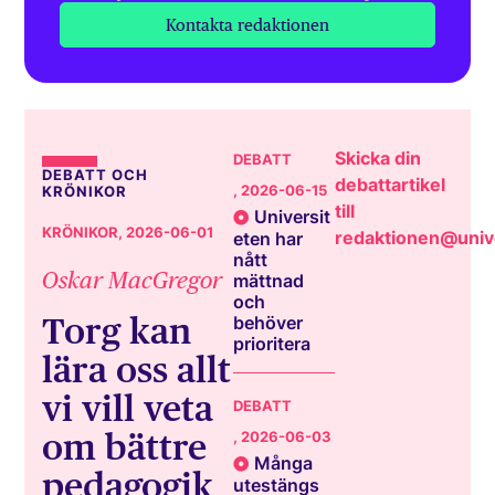
Kontakta redaktionen
Skicka din
DEBATT
DEBATT OCH
debattartikel
, 2026-06-15
KRÖNIKOR
till
Universit
KRÖNIKOR
, 2026-06-01
redaktionen@unive
eten har
nått
Oskar MacGregor
mättnad
och
Torg kan
behöver
prioritera
lära oss allt
vi vill veta
DEBATT
om bättre
, 2026-06-03
Många
pedagogik
utestängs