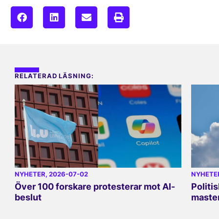
RELATERAD LÄSNING:
NYHETER
, 2026-07-02
NYHETE
Över 100 forskare protesterar mot AI-
Politi
beslut
master