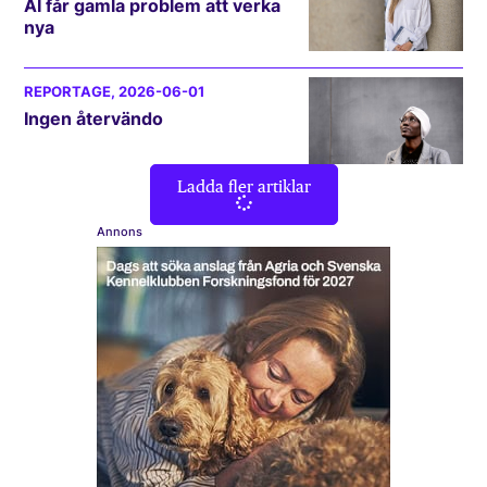
AI får gamla problem att verka
nya
REPORTAGE
, 2026-06-01
Ingen återvändo
Ladda fler artiklar
Annons