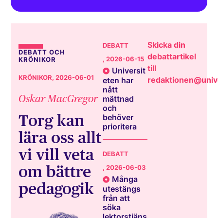
Skicka din
DEBATT
DEBATT OCH
debattartikel
, 2026-06-15
KRÖNIKOR
till
Universit
KRÖNIKOR
, 2026-06-01
redaktionen@unive
eten har
nått
Oskar MacGregor
mättnad
och
Torg kan
behöver
prioritera
lära oss allt
vi vill veta
DEBATT
om bättre
, 2026-06-03
Många
pedagogik
utestängs
från att
söka
lektorstjäns