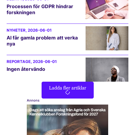
Processen för GDPR hindrar
forskningen
NYHETER
, 2026-06-01
AI får gamla problem att verka
nya
REPORTAGE
, 2026-06-01
Ingen återvändo
Ladda fler artiklar
Annons