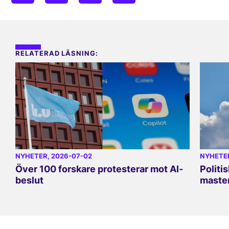
RELATERAD LÄSNING:
NYHETER
, 2026-07-02
NYHETE
Över 100 forskare protesterar mot AI-
Politi
beslut
master