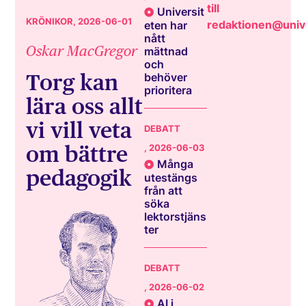
till
Universit
KRÖNIKOR
, 2026-06-01
redaktionen@unive
eten har
nått
Oskar MacGregor
mättnad
och
Torg kan
behöver
prioritera
lära oss allt
vi vill veta
DEBATT
om bättre
, 2026-06-03
Många
pedagogik
utestängs
från att
söka
lektorstjäns
ter
DEBATT
, 2026-06-02
AI i