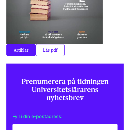
Artiklar
Läs pdf
Prenumerera på tidningen
Universitets­lärarens
nyhetsbrev
Fyll i din e-postadress: