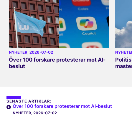
NYHETER
, 2026-07-02
NYHETE
Över 100 forskare protesterar mot AI-
Politi
beslut
master
SENASTE ARTIKLAR:
Över 100 forskare protesterar mot AI-beslut
NYHETER
, 2026-07-02