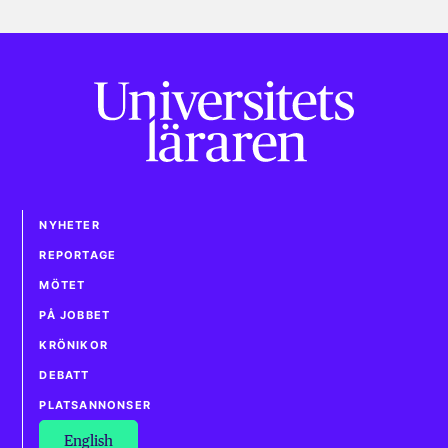
NYHETER
REPORTAGE
MÖTET
PÅ JOBBET
KRÖNIKOR
DEBATT
PLATSANNONSER
English