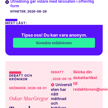
Utredning går vidare med lärosäten i offentlig
form
NYHETER
, 2026-06-29
MEST LÄST:
Tipsa oss! Du kan vara anonym.
Kontakta redaktionen
Skicka din
DEBATT
DEBATT OCH
debattartikel
, 2026-06-15
KRÖNIKOR
till
Universit
KRÖNIKOR
, 2026-06-01
redaktionen@unive
eten har
nått
Oskar MacGregor
mättnad
och
behöver