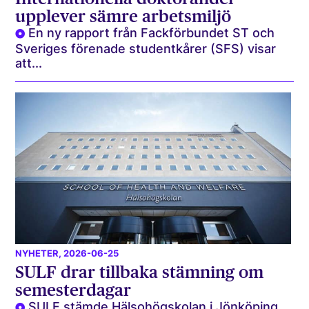
upplever sämre arbetsmiljö
En ny rapport från Fackförbundet ST och
Sveriges förenade studentkårer (SFS) visar
att...
NYHETER
, 2026-06-25
SULF drar tillbaka stämning om
semesterdagar
SULF stämde Hälsohögskolan i Jönköping