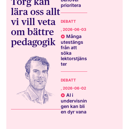
Torg kan
prioritera
lära oss allt
vi vill veta
DEBATT
om bättre
, 2026-06-03
Många
pedagogik
utestängs
från att
söka
lektorstjäns
ter
DEBATT
, 2026-06-02
AI i
undervisnin
gen kan bli
en dyr vana