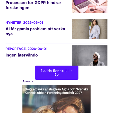
Processen för GDPR hindrar
forskningen
NYHETER
, 2026-06-01
AI får gamla problem att verka
nya
REPORTAGE
, 2026-06-01
Ingen återvändo
Ladda fler artiklar
Annons