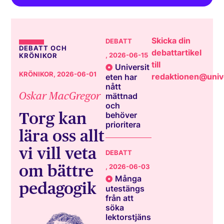
Skicka din
DEBATT
DEBATT OCH
debattartikel
, 2026-06-15
KRÖNIKOR
till
Universit
KRÖNIKOR
, 2026-06-01
redaktionen@unive
eten har
nått
Oskar MacGregor
mättnad
och
Torg kan
behöver
prioritera
lära oss allt
vi vill veta
DEBATT
om bättre
, 2026-06-03
Många
pedagogik
utestängs
från att
söka
lektorstjäns