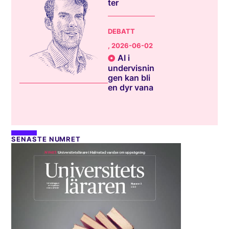
ter
DEBATT
, 2026-06-02
AI i
undervisnin
gen kan bli
en dyr vana
SENASTE NUMRET