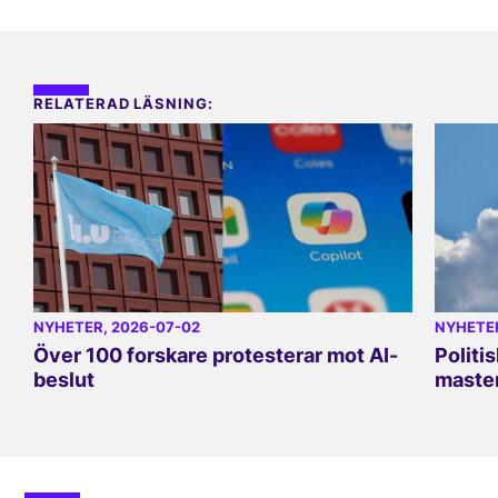
RELATERAD LÄSNING:
NYHETER
, 2026-07-02
NYHETE
Över 100 forskare protesterar mot AI-
Politi
beslut
master