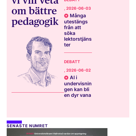
vi vill veta
om bättre
, 2026-06-03
Många
pedagogik
utestängs
från att
söka
lektorstjäns
ter
DEBATT
, 2026-06-02
AI i
undervisnin
gen kan bli
en dyr vana
SENASTE NUMRET