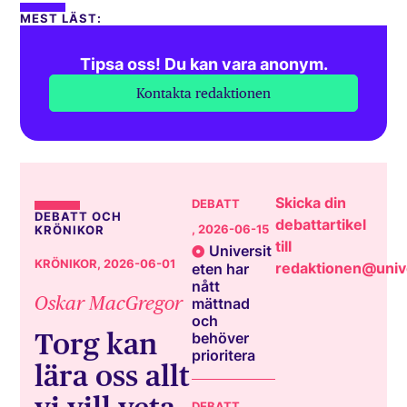
MEST LÄST:
Tipsa oss! Du kan vara anonym.
Kontakta redaktionen
Skicka din
DEBATT
DEBATT OCH
debattartikel
, 2026-06-15
KRÖNIKOR
till
Universit
KRÖNIKOR
, 2026-06-01
redaktionen@unive
eten har
nått
Oskar MacGregor
mättnad
och
Torg kan
behöver
prioritera
lära oss allt
DEBATT