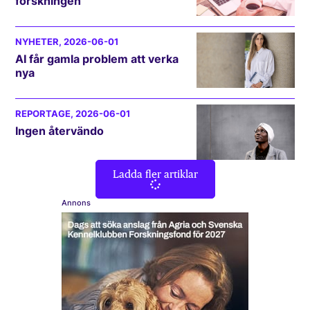
forskningen
NYHETER
, 2026-06-01
AI får gamla problem att verka
nya
REPORTAGE
, 2026-06-01
Ingen återvändo
Ladda fler artiklar
Annons