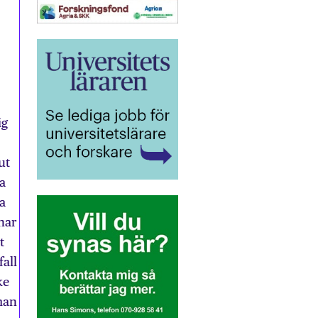
ig
ut
a
a
har
t
fall
ke
man