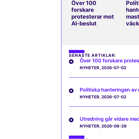
Över 100
Polit
forskare
hant
protesterar mot
mast
AI-beslut
väck
SENASTE ARTIKLAR:
Över 100 forskare protes
NYHETER
, 2026-07-02
Politiska hanteringen av
NYHETER
, 2026-07-02
Utredning går vidare med 
NYHETER
, 2026-06-29