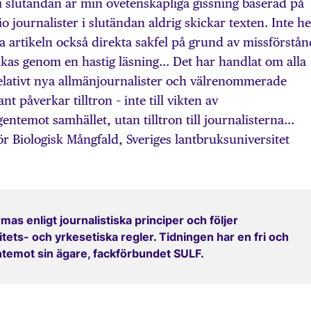
 i slutändan är min ovetenskapliga gissning baserad på
io journalister i slutändan aldrig skickar texten. Inte he
ga artikeln också direkta sakfel på grund av missförstån
kas genom en hastig läsning… Det har handlat om alla
relativt nya allmänjournalister och välrenommerade
t påverkar tilltron – inte till vikten av
temot samhället, utan tilltron till journalisterna…
iologisk Mångfald, Sveriges lantbruksuniversitet
mas enligt journalistiska principer och följer
ets- och yrkesetiska regler. Tidningen har en fri och
entemot sin ägare, fackförbundet SULF.