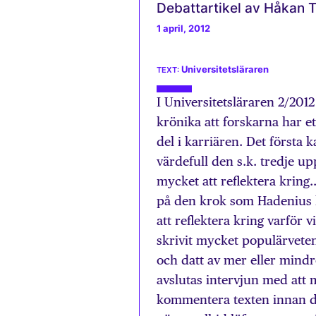
Debattartikel av Håkan 
1 april, 2012
Universitetsläraren
I Universitetsläraren 2/201
krönika att forskarna har ett
del i karriären. Det första
värdefull den s.k. tredje up
mycket att reflektera kring…
på den krok som Hadenius l
att reflektera kring varför 
skrivit mycket populärvete
och datt av mer eller mindre
avslutas intervjun med att 
kommentera texten innan den