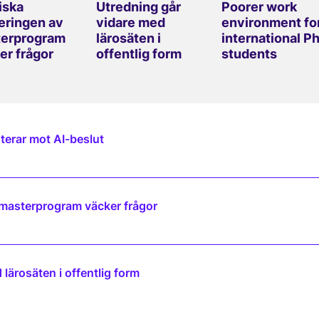
iska
Utredning går
Poorer work
eringen av
vidare med
environment fo
erprogram
lärosäten i
international P
er frågor
offentlig form
students
terar mot AI-beslut
 masterprogram väcker frågor
lärosäten i offentlig form