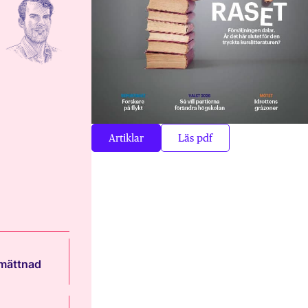
Artiklar
Läs pdf
 mättnad