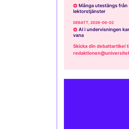
Många utestängs från 
lektorstjänster
DEBATT
, 2026-06-02
AI i undervisningen kan
vana
Skicka din debattartikel ti
redaktionen@universitet