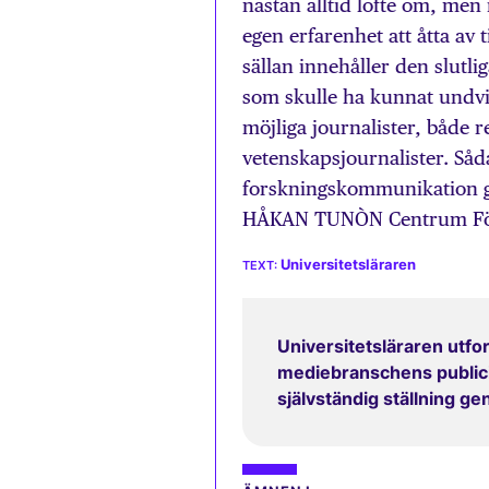
nästan alltid löfte om, men
egen erfarenhet att åtta av t
sällan innehåller den slutli
som skulle ha kunnat undvi
möjliga journalister, både 
vetenskapsjournalister. Sådan
forskningskommunikation gen
HÅKAN TUNÒN Centrum För B
Universitetsläraren
Universitetsläraren utfor
mediebranschens publicit
självständig ställning g