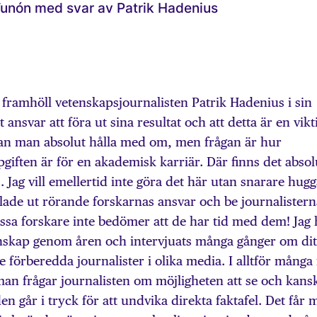
Tunón med svar av Patrik Hadenius
2 framhöll vetenskapsjournalisten Patrik Hadenius i sin
 ansvar att föra ut sina resultat och att detta är en vikt
 kan man absolut hålla med om, men frågan är hur
pgiften är för en akademisk karriär. Där finns det absol
 Jag vill emellertid inte göra det här utan snarare hugg
ade ut rörande forskarnas ansvar och be journalistern
vissa forskare inte bedömer att de har tid med dem! Jag 
nskap genom åren och intervjuats många gånger om dit
 förberedda journalister i olika media. I alltför många 
man frågar journalisten om möjligheten att se och kans
 går i tryck för att undvika direkta faktafel. Det får 