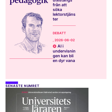
pedagogik
utestängs
från att
söka
lektorstjäns
ter
DEBATT
, 2026-06-02
AI i
undervisnin
gen kan bli
en dyr vana
SENASTE NUMRET