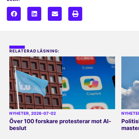
RELATERAD LÄSNING:
NYHETER
, 2026-07-02
NYHETE
Över 100 forskare protesterar mot AI-
Politi
beslut
master