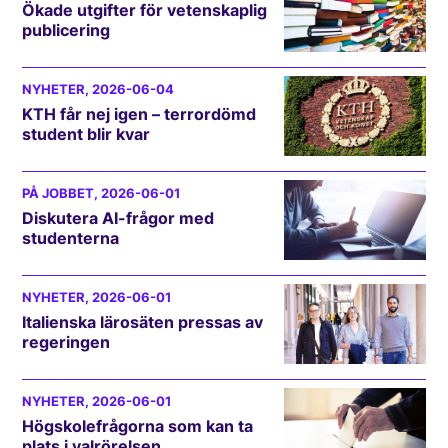
Ökade utgifter för vetenskaplig
publicering
NYHETER
, 2026-06-04
KTH får nej igen – terrordömd
student blir kvar
PÅ JOBBET
, 2026-06-01
Diskutera AI-frågor med
studenterna
NYHETER
, 2026-06-01
Italienska lärosäten pressas av
regeringen
NYHETER
, 2026-06-01
Högskolefrågorna som kan ta
plats i valrörelsen