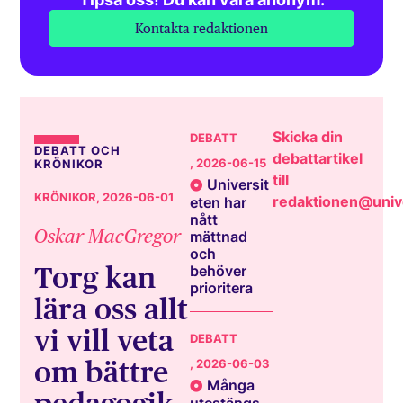
Kontakta redaktionen
Skicka din
DEBATT
DEBATT OCH
debattartikel
, 2026-06-15
KRÖNIKOR
till
Universit
KRÖNIKOR
, 2026-06-01
redaktionen@unive
eten har
nått
Oskar MacGregor
mättnad
och
Torg kan
behöver
prioritera
lära oss allt
vi vill veta
DEBATT
om bättre
, 2026-06-03
Många