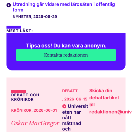
Utredning går vidare med lärosäten i offentlig
form
NYHETER
, 2026-06-29
MEST LÄST:
Tipsa oss! Du kan vara anonym.
Kontakta redaktionen
Skicka din
DEBATT
DEBATT OCH
debattartikel
, 2026-06-15
KRÖNIKOR
till
Universit
KRÖNIKOR
, 2026-06-01
redaktionen@unive
eten har
nått
Oskar MacGregor
mättnad
och