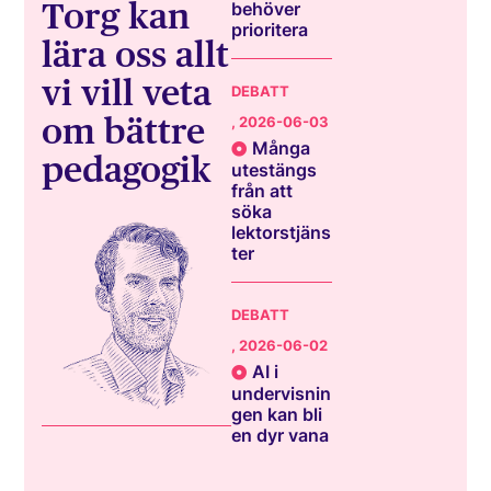
Torg kan
behöver
prioritera
lära oss allt
vi vill veta
DEBATT
om bättre
, 2026-06-03
Många
pedagogik
utestängs
från att
söka
lektorstjäns
ter
DEBATT
, 2026-06-02
AI i
undervisnin
gen kan bli
en dyr vana