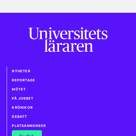
NYHETER
REPORTAGE
MÖTET
PÅ JOBBET
KRÖNIKOR
DEBATT
PLATSANNONSER