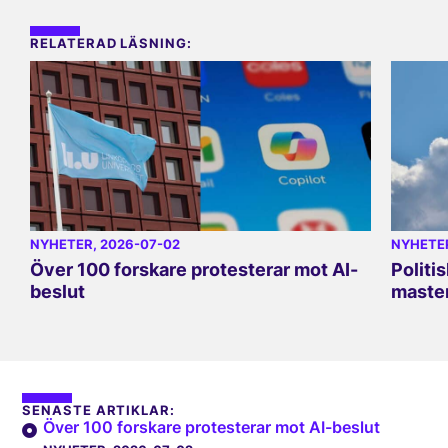
RELATERAD LÄSNING:
NYHETER
, 2026-07-02
NYHETE
Över 100 forskare protesterar mot AI-
Politi
beslut
master
SENASTE ARTIKLAR:
Över 100 forskare protesterar mot AI-beslut