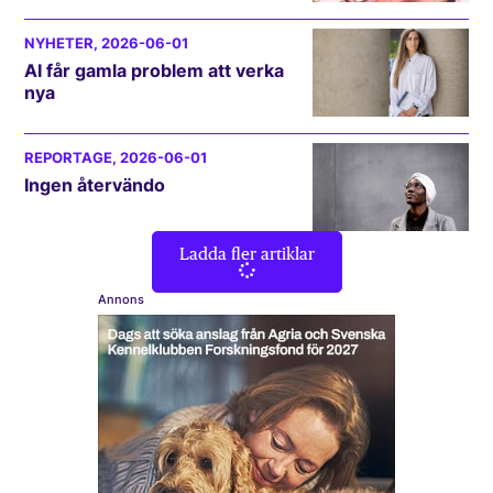
NYHETER
, 2026-06-01
AI får gamla problem att verka
nya
REPORTAGE
, 2026-06-01
Ingen återvändo
Ladda fler artiklar
Annons