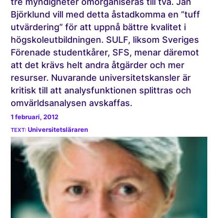
tre myndigheter omorganiseras till två. Jan
Björklund vill med detta åstadkomma en ”tuff
utvärdering” för att uppnå bättre kvalitet i
högskoleutbildningen. SULF, liksom Sveriges
Förenade studentkårer, SFS, menar däremot
att det krävs helt andra åtgärder och mer
resurser. Nuvarande universitetskansler är
kritisk till att analysfunktionen splittras och
omvärldsanalysen avskaffas.
1 februari, 2012
Universitetsläraren