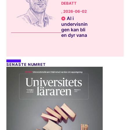
DEBATT
, 2026-06-02
AI i
undervisnin
gen kan bli
en dyr vana
SENASTE NUMRET