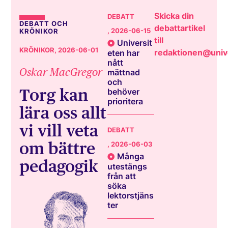
Skicka din
DEBATT
DEBATT OCH
debattartikel
, 2026-06-15
KRÖNIKOR
till
Universit
KRÖNIKOR
, 2026-06-01
redaktionen@unive
eten har
nått
Oskar MacGregor
mättnad
och
Torg kan
behöver
prioritera
lära oss allt
vi vill veta
DEBATT
om bättre
, 2026-06-03
Många
pedagogik
utestängs
från att
söka
lektorstjäns
ter