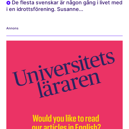
De flesta svenskar är någon gång i livet med
i en idrottsförening. Susanne...
Annons