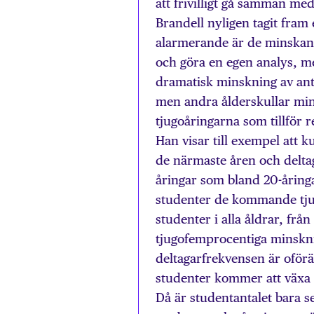
att frivilligt gå samman me
Brandell nyligen tagit fram
alarmerande är de minska
och göra en egen analys, med
dramatisk minskning av an
men andra ålderskullar mins
tjugoåringarna som tillför re
Han visar till exempel att k
de närmaste åren och deltag
åringar som bland 20-åringa
studenter de kommande tjug
studenter i alla åldrar, från
tjugofemprocentiga minskni
deltagarfrekvensen är oförän
studenter kommer att växa f
Då är studentantalet bara s