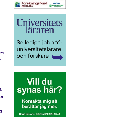
d
ter
r
a
ör
t
et