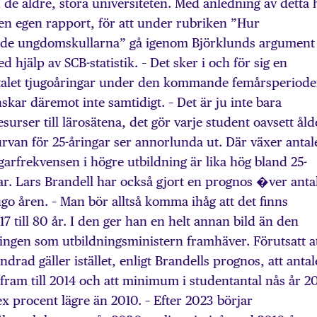
d de äldre, stora universiteten. Med anledning av detta 
 en egen rapport, för att under rubriken ”Hur
nde ungdomskullarna” gå igenom Björklunds argument
 hjälp av SCB-statistik. – Det sker i och för sig en
talet tjugoåringar under den kommande femårsperiode
kar däremot inte samtidigt. – Det är ju inte bara
surser till lärosätena, det gör varje student oavsett åld
urvan för 25-åringar ser annorlunda ut. Där växer antal
arfrekvensen i högre utbildning är lika hög bland 25-
r. Lars Brandell har också gjort en prognos �ver anta
o åren. – Man bör alltså komma ihåg att det finns
 17 till 80 år. I den ger han en helt annan bild än den
ngen som utbildningsministern framhäver. Förutsatt a
drad gäller istället, enligt Brandells prognos, att antal
ram till 2014 och att minimum i studentantal nås år 2
ex procent lägre än 2010. – Efter 2023 börjar