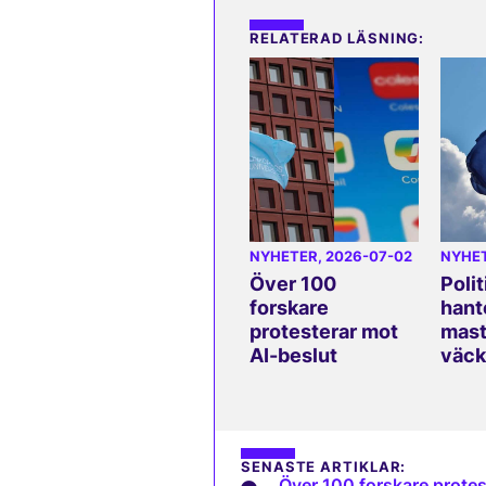
RELATERAD LÄSNING:
NYHETER
, 2026-07-02
NYHE
Över 100
Polit
forskare
hant
protesterar mot
mast
AI-beslut
väck
SENASTE ARTIKLAR:
Över 100 forskare protes