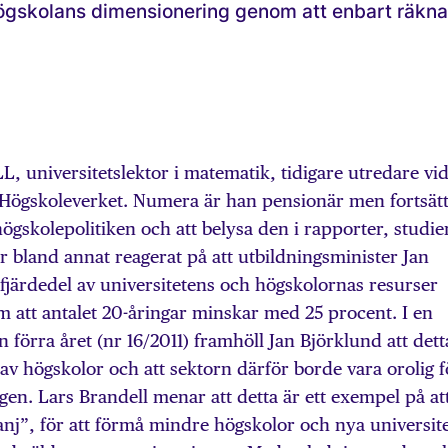
högskolans dimensionering genom att enbart räkna
niversitetslektor i matematik, tidigare utredare vi
Högskoleverket. Numera är han pensionär men fortsät
 högskolepolitiken och att belysa den i rapporter, studie
 bland annat reagerat på att utbildningsminister Jan
 fjärdedel av universitetens och högskolornas resurser
 att antalet 20-åringar minskar med 25 procent. I en
en förra året (nr 16/2011) framhöll Jan Björklund att dett
 av högskolor och att sektorn därför borde vara orolig f
en. Lars Brandell menar att detta är ett exempel på at
nj”, för att förmå mindre högskolor och nya universit