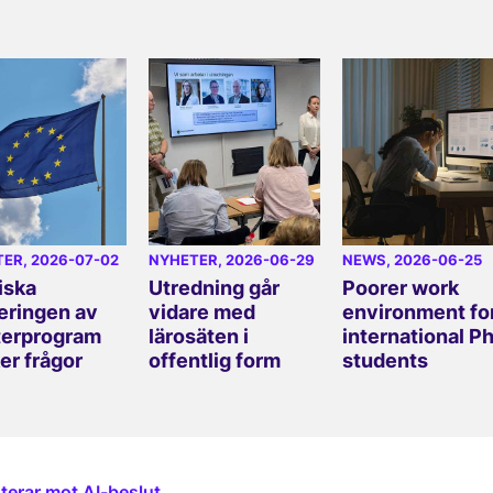
TER
, 2026-07-02
NYHETER
, 2026-06-29
NEWS
, 2026-06-25
iska
Utredning går
Poorer work
eringen av
vidare med
environment fo
erprogram
lärosäten i
international P
er frågor
offentlig form
students
terar mot AI-beslut