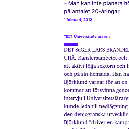
– Man kan inte planera 
på antalet 20-åringar.
1 februari, 2012
Universitetsläraren
DET SäGER LARS BRANDELL, u
UHÄ, Kanslersämbetet och 
att aktivt följa sektorn och
och på sin hemsida. Han har
Björklund varnar för att en
kommer att försvinna genom
intervju i Universitetslärar
kunde leda till nedläggning
den demografiska utveckling
Björklund ”driver en kampa