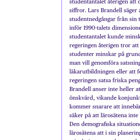
studentantalet återigen att
siffror. Lars Brandell säg
studentnedgångar från sin
inför 1990-talets dimension
studentantalet kunde minska
regeringen återigen tror at
studenter minskar på grund
man vill genomföra satsnin
läkarutbildningen eller att
regeringen satsa friska pen
Brandell anser inte heller 
önskvärd, vikande konjunk
kommer snarare att innebära 
säker på att lärosätena int
Den demografiska situation
lärosätena att i sin planer