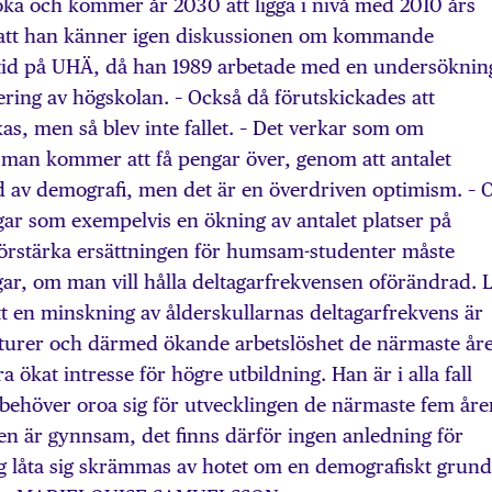
 öka och kommer år 2030 att ligga i nivå med 2010 års
er att han känner igen diskussionen om kommande
 tid på UHÄ, då han 1989 arbetade med en undersöknin
ering av högskolan. – Också då förutskickades att
s, men så blev inte fallet. – Det verkar som om
t man kommer att få pengar över, genom att antalet
 av demografi, men det är en överdriven optimism. –
gar som exempelvis en ökning av antalet platser på
 förstärka ersättningen för humsam-studenter måste
gar, om man vill hålla deltagarfrekvensen oförändrad. 
att en minskning av ålderskullarnas deltagarfrekvens är
turer och därmed ökande arbetslöshet de närmaste år
ökat intresse för högre utbildning. Han är i alla fall
e behöver oroa sig för utvecklingen de närmaste fem åre
en är gynnsam, det finns därför ingen anledning för
ing låta sig skrämmas av hotet om en demografiskt grun