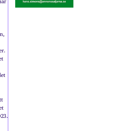
har
n,
er.
et
let
tt
et
023.