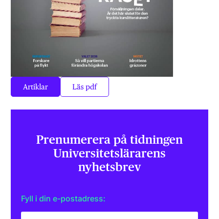
Artiklar
Läs pdf
Prenumerera på tidningen
Universitets­lärarens
nyhetsbrev
Fyll i din e-postadress: