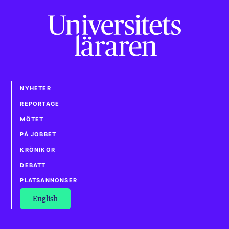
NYHETER
REPORTAGE
MÖTET
PÅ JOBBET
KRÖNIKOR
DEBATT
PLATSANNONSER
English