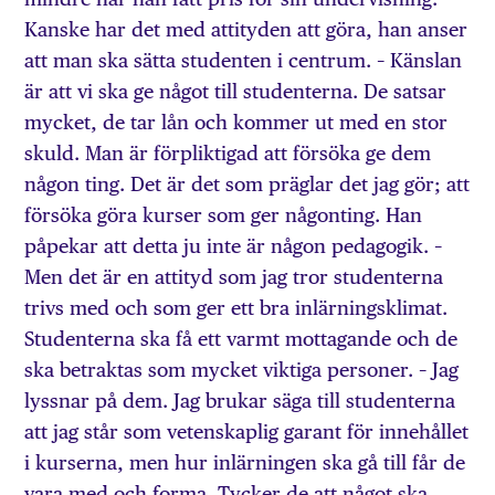
Kanske har det med attityden att göra, han anser
att man ska sätta studenten i centrum. – Känslan
är att vi ska ge något till studenterna. De satsar
mycket, de tar lån och kommer ut med en stor
skuld. Man är förpliktigad att försöka ge dem
någon ting. Det är det som präglar det jag gör; att
försöka göra kurser som ger någonting. Han
påpekar att detta ju inte är någon pedagogik. –
Men det är en attityd som jag tror studenterna
trivs med och som ger ett bra inlärningsklimat.
Studenterna ska få ett varmt mottagande och de
ska betraktas som mycket viktiga personer. – Jag
lyssnar på dem. Jag brukar säga till studenterna
att jag står som vetenskaplig garant för innehållet
i kurserna, men hur inlärningen ska gå till får de
vara med och forma. Tycker de att något ska