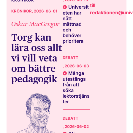
KRÖNIKOR
till
Universit
KRÖNIKOR
, 2026-06-01
redaktionen@unive
eten har
nått
Oskar MacGregor
mättnad
och
Torg kan
behöver
prioritera
lära oss allt
vi vill veta
DEBATT
om bättre
, 2026-06-03
Många
pedagogik
utestängs
från att
söka
lektorstjäns
ter
DEBATT
, 2026-06-02