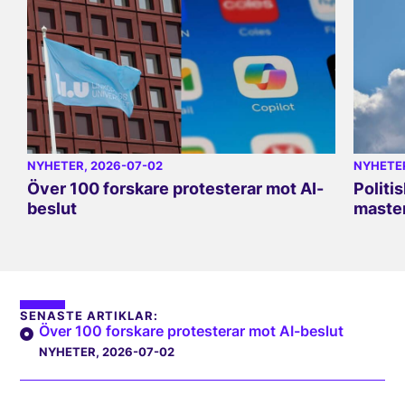
NYHETER
, 2026-07-02
NYHETE
Över 100 forskare protesterar mot AI-
Politi
beslut
master
SENASTE ARTIKLAR:
Över 100 forskare protesterar mot AI-beslut
NYHETER
, 2026-07-02