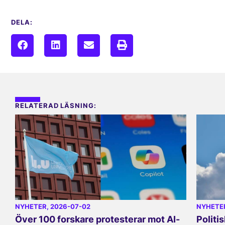
DELA:
RELATERAD LÄSNING:
NYHETER
, 2026-07-02
NYHETE
Över 100 forskare protesterar mot AI-
Politi