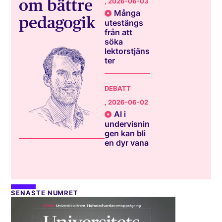
om bättre
, 2026-06-03
Många
pedagogik
utestängs
från att
söka
lektorstjäns
ter
DEBATT
, 2026-06-02
AI i
undervisnin
gen kan bli
en dyr vana
SENASTE NUMRET