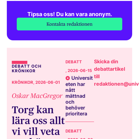
Tipsa oss! Du kan vara anonym.
Kontakta redaktionen
Skicka din
DEBATT
DEBATT OCH
debattartikel
, 2026-06-15
KRÖNIKOR
till
Universit
KRÖNIKOR
, 2026-06-01
redaktionen@unive
eten har
nått
Oskar MacGregor
mättnad
och
Torg kan
behöver
prioritera
lära oss allt
vi vill veta
DEBATT