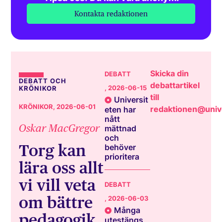
Kontakta redaktionen
Skicka din
DEBATT
DEBATT OCH
debattartikel
, 2026-06-15
KRÖNIKOR
till
Universit
KRÖNIKOR
, 2026-06-01
redaktionen@unive
eten har
nått
Oskar MacGregor
mättnad
och
Torg kan
behöver
prioritera
lära oss allt
vi vill veta
DEBATT
om bättre
, 2026-06-03
Många
pedagogik
utestängs