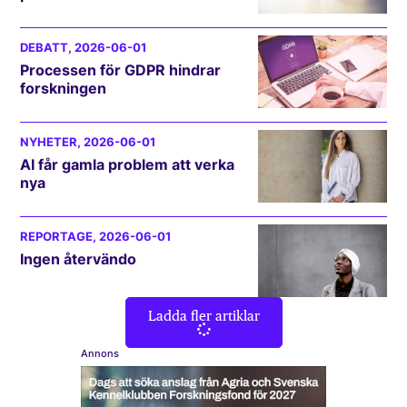
DEBATT
, 2026-06-01
Processen för GDPR hindrar
forskningen
NYHETER
, 2026-06-01
AI får gamla problem att verka
nya
REPORTAGE
, 2026-06-01
Ingen återvändo
Ladda fler artiklar
Annons