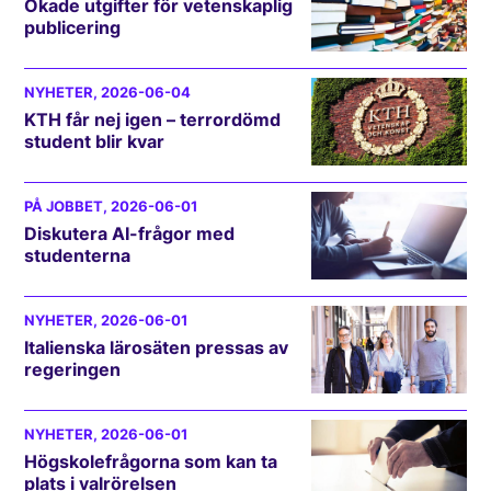
Ökade utgifter för vetenskaplig
publicering
NYHETER
, 2026-06-04
KTH får nej igen – terrordömd
student blir kvar
PÅ JOBBET
, 2026-06-01
Diskutera AI-frågor med
studenterna
NYHETER
, 2026-06-01
Italienska lärosäten pressas av
regeringen
NYHETER
, 2026-06-01
Högskolefrågorna som kan ta
plats i valrörelsen