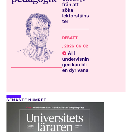
från att
söka
lektorstjäns
ter
DEBATT
, 2026-06-02
AI i
undervisnin
gen kan bli
en dyr vana
SENASTE NUMRET