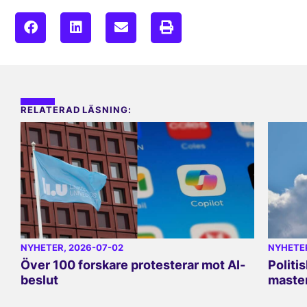
RELATERAD LÄSNING:
NYHETER
, 2026-07-02
NYHETE
Över 100 forskare protesterar mot AI-
Politi
beslut
master