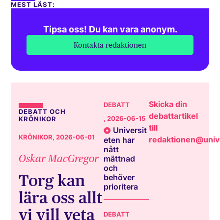
MEST LÄST:
Tipsa oss! Du kan vara anonym.
Kontakta redaktionen
Skicka din
DEBATT
DEBATT OCH
debattartikel
, 2026-06-15
KRÖNIKOR
till
Universit
KRÖNIKOR
, 2026-06-01
redaktionen@unive
eten har
nått
Oskar MacGregor
mättnad
och
Torg kan
behöver
prioritera
lära oss allt
vi vill veta
DEBATT