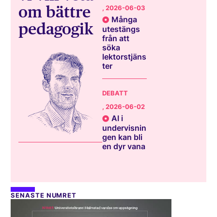
om bättre
, 2026-06-03
Många
pedagogik
utestängs
från att
söka
lektorstjäns
ter
DEBATT
, 2026-06-02
AI i
undervisnin
gen kan bli
en dyr vana
SENASTE NUMRET