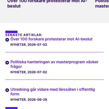
Över 100 forskare protesterar mot AI-
Politi
beslut
master
SENASTE ARTIKLAR:
Över 100 forskare protesterar mot AI-beslut
NYHETER
, 2026-07-02
Politiska hanteringen av masterprogram väcker
frågor
NYHETER
, 2026-07-02
Utredning går vidare med lärosäten i offentlig
form
NYHETER
, 2026-06-29