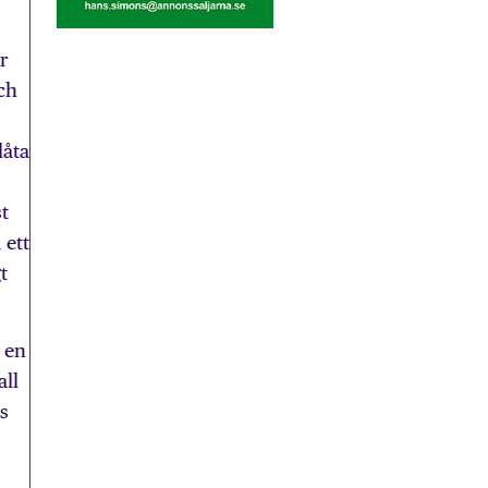
r
och
låta
st
 ett
t
 en
all
s