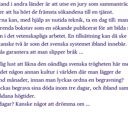
bland i andra länder är att utse en jury som sammanträ
er att ha hört de främsta sökandena till en tjänst.
a kan, med hjälp av nutida teknik, ta en dag till: man
arenda bokstav som en sökande publicerat för att bilda 
 i det vetenskapliga arbetet. En tillsättning kan då ske
kanske två år som det svenska systemet ibland innebär.
ås garantera att man slipper bråk …
g lust att likna den oändliga svenska trögheten här m
 det någon annan kultur i världen där man lägger de
and månader, innan man lyckas ordna en begravning?
ckas begrava sina döda inom tre dagar, och ibland sam
sådana högtider.
tre dagar? Kanske något att drömma om …