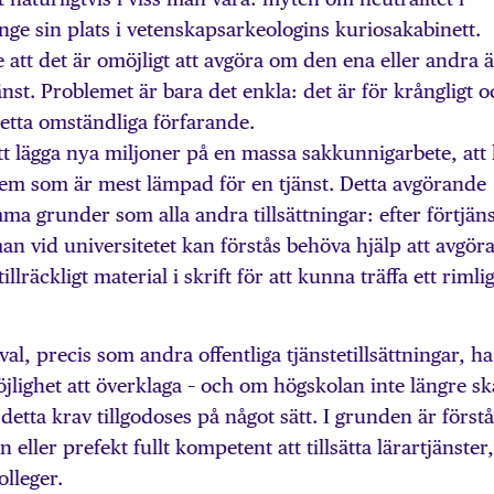
nge sin plats i vetenskapsarkeologins kuriosakabinett.
 att det är omöjligt att avgöra om den ena eller andra ä
änst. Problemet är bara det enkla: det är för krångligt 
 detta omständliga förfarande.
 att lägga nya miljoner på en massa sakkunnigarbete, att 
vem som är mest lämpad för en tjänst. Detta avgörande
mma grunder som alla andra tillsättningar: efter förtjän
an vid universitetet kan förstås behöva hjälp att avgöra
lräckligt material i skrift för att kunna träffa ett rimlig
, precis som andra offentliga tjänstetillsättningar, ha
jlighet att överklaga – och om högskolan inte längre sk
etta krav tillgodoses på något sätt. I grunden är förstå
n eller prefekt fullt kompetent att tillsätta lärartjänster,
olleger.