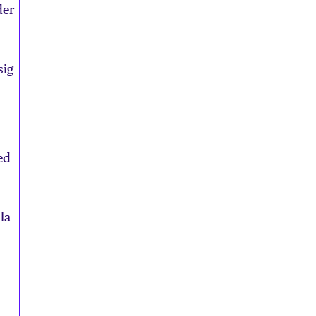
der
sig
ed
la