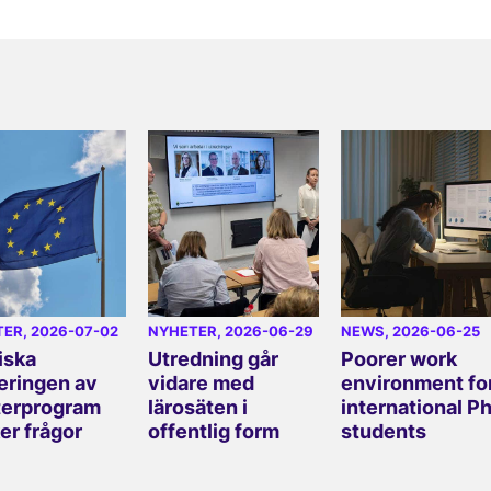
TER
, 2026-07-02
NYHETER
, 2026-06-29
NEWS
, 2026-06-25
iska
Utredning går
Poorer work
eringen av
vidare med
environment fo
erprogram
lärosäten i
international P
er frågor
offentlig form
students