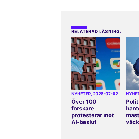
RELATERAD LÄSNING:
NYHETER
, 2026-07-02
NYHE
Över 100
Polit
forskare
hant
protesterar mot
mast
AI-beslut
väck