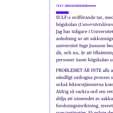
Universitetsläraren
SULF:s ordförande tar, med 
högskolan (
Universitetslära
Jag har tidigare i Universite
anledning av att sakkunniga
universitet Inge Jonsson be
då, och nu, är att tillsättni
personer inom högskolan u
PROBLEMET ÄR INTE alls att 
oändligt utdragna process
också lektorstjänsterna ko
Aldrig så vackra ord om vet
dölja att utseendet av sakk
forskningsinriktning, teoret
sym/antipatier. Så måste det