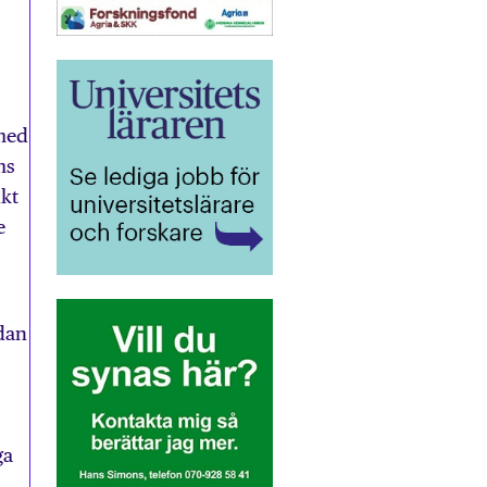
 med
ms
nkt
e
dan
ga