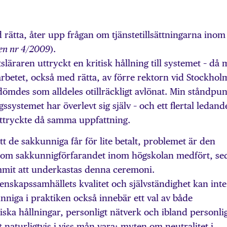
rätta, åter upp frågan om tjänstetillsättningarna inom
).
ren nr 4/2009
tsläraren uttryckt en kritisk hållning till systemet – då
rbetet, också med rätta, av förre rektorn vid Stockhol
dömdes som alldeles otillräckligt avlönat. Min ståndpu
ngssystemet har överlevt sig själv – och ett flertal ledand
ttryckte då samma uppfattning.
de sakkunniga får för lite betalt, problemet är den
 som sakkunnigförfarandet inom högskolan medfört, se
mmit att underkastas denna ceremoni.
enskapssamhällets kvalitet och självständighet kan inte
unniga i praktiken också innebär ett val av både
iska hållningar, personligt nätverk och ibland personli
 naturligtvis i viss mån vara: myten om neutralitet i