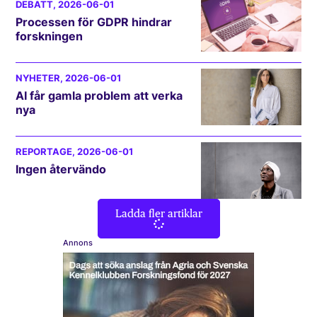
DEBATT
, 2026-06-01
Processen för GDPR hindrar
forskningen
NYHETER
, 2026-06-01
AI får gamla problem att verka
nya
REPORTAGE
, 2026-06-01
Ingen återvändo
Ladda fler artiklar
Annons