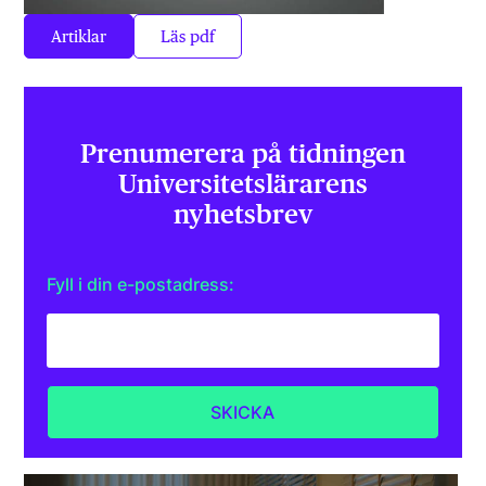
Artiklar
Läs pdf
Prenumerera på tidningen
Universitets­lärarens
nyhetsbrev
Fyll i din e-postadress: