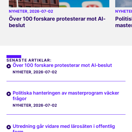
NYHETER
, 2026-07-02
NYHETE
Över 100 forskare protesterar mot AI-
Politi
beslut
master
SENASTE ARTIKLAR:
Över 100 forskare protesterar mot AI-beslut
NYHETER
, 2026-07-02
Politiska hanteringen av masterprogram väcker
frågor
NYHETER
, 2026-07-02
Utredning går vidare med lärosäten i offentlig
form