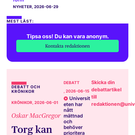
NYHETER
, 2026-06-29
MEST LÄST:
Tipsa oss! Du kan vara anonym.
Kontakta redaktionen
Skicka din
DEBATT
DEBATT OCH
debattartikel
, 2026-06-15
KRÖNIKOR
till
Universit
KRÖNIKOR
, 2026-06-01
redaktionen@unive
eten har
nått
Oskar MacGregor
mättnad
och
Torg kan
behöver
prioritera