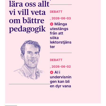
lära oss allt
vi vill veta
DEBATT
om bättre
, 2026-06-03
Många
pedagogik
utestängs
från att
söka
lektorstjäns
ter
DEBATT
, 2026-06-02
AI i
undervisnin
gen kan bli
en dyr vana