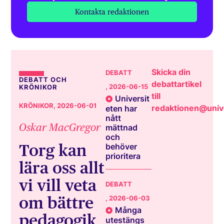
Kontakta redaktionen
Skicka din
DEBATT
DEBATT OCH
debattartikel
, 2026-06-15
KRÖNIKOR
till
Universit
KRÖNIKOR
, 2026-06-01
redaktionen@unive
eten har
nått
Oskar MacGregor
mättnad
och
Torg kan
behöver
prioritera
lära oss allt
vi vill veta
DEBATT
om bättre
, 2026-06-03
Många
pedagogik
utestängs