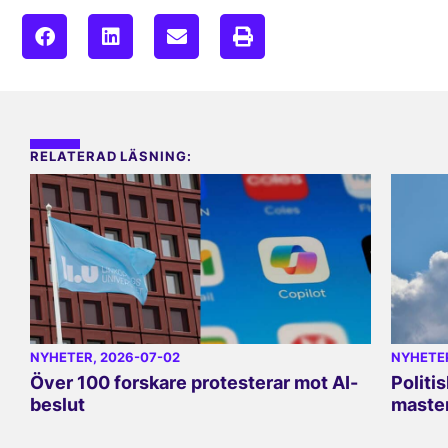
RELATERAD LÄSNING:
NYHETER
, 2026-07-02
NYHETE
Över 100 forskare protesterar mot AI-
Politi
beslut
master