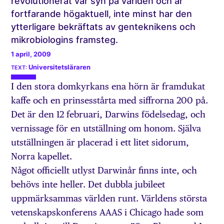
revolutionerat vår syn på världen och är
fortfarande högaktuell, inte minst har den
ytterligare bekräftats av genteknikens och
mikrobiologins framsteg.
1 april, 2009
Universitetsläraren
I den stora domkyrkans ena hörn är framdukat
kaffe och en prinsesstårta med siffrorna 200 på.
Det är den 12 februari, Darwins födelsedag, och
vernissage för en utställning om honom. Själva
utställningen är placerad i ett litet sidorum,
Norra kapellet.
Något officiellt utlyst Darwinår finns inte, och
behövs inte heller. Det dubbla jubileet
uppmärksammas världen runt. Världens största
vetenskapskonferens AAAS i Chicago hade som