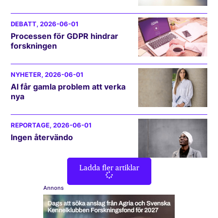
DEBATT
, 2026-06-01
Processen för GDPR hindrar
forskningen
NYHETER
, 2026-06-01
AI får gamla problem att verka
nya
REPORTAGE
, 2026-06-01
Ingen återvändo
Ladda fler artiklar
Annons