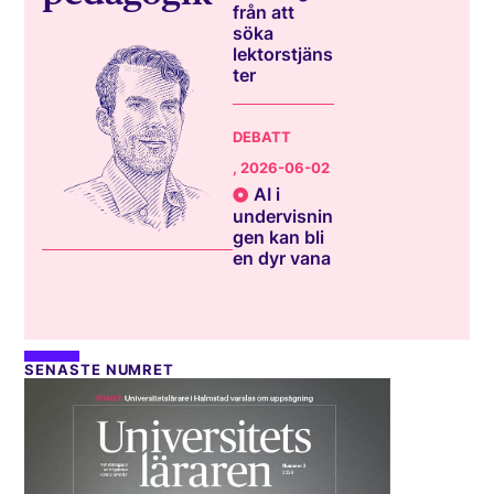
från att
söka
lektorstjäns
ter
DEBATT
, 2026-06-02
AI i
undervisnin
gen kan bli
en dyr vana
SENASTE NUMRET