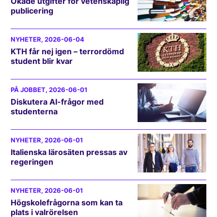
Ökade utgifter för vetenskaplig
publicering
NYHETER
, 2026-06-04
KTH får nej igen – terrordömd
student blir kvar
PÅ JOBBET
, 2026-06-01
Diskutera AI-frågor med
studenterna
NYHETER
, 2026-06-01
Italienska lärosäten pressas av
regeringen
NYHETER
, 2026-06-01
Högskolefrågorna som kan ta
plats i valrörelsen