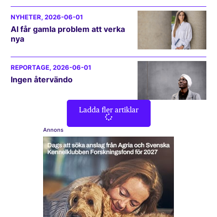
NYHETER
, 2026-06-01
AI får gamla problem att verka
nya
REPORTAGE
, 2026-06-01
Ingen återvändo
Ladda fler artiklar
Annons