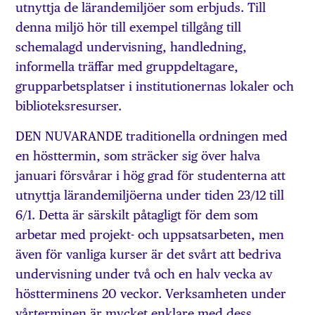
utnyttja de lärandemiljöer som erbjuds. Till
denna miljö hör till exempel tillgång till
schemalagd undervisning, handledning,
informella träffar med gruppdeltagare,
grupparbetsplatser i institutionernas lokaler och
biblioteksresurser.
DEN NUVARANDE traditionella ordningen med
en hösttermin, som sträcker sig över halva
januari försvårar i hög grad för studenterna att
utnyttja lärandemiljöerna under tiden 23/12 till
6/1. Detta är särskilt påtagligt för dem som
arbetar med projekt- och uppsatsarbeten, men
även för vanliga kurser är det svårt att bedriva
undervisning under två och en halv vecka av
höstterminens 20 veckor. Verksamheten under
vårterminen är mycket enklare med dess