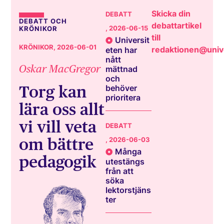
Skicka din
DEBATT
DEBATT OCH
debattartikel
, 2026-06-15
KRÖNIKOR
till
Universit
KRÖNIKOR
, 2026-06-01
redaktionen@unive
eten har
nått
Oskar MacGregor
mättnad
och
Torg kan
behöver
prioritera
lära oss allt
vi vill veta
DEBATT
om bättre
, 2026-06-03
Många
pedagogik
utestängs
från att
söka
lektorstjäns
ter