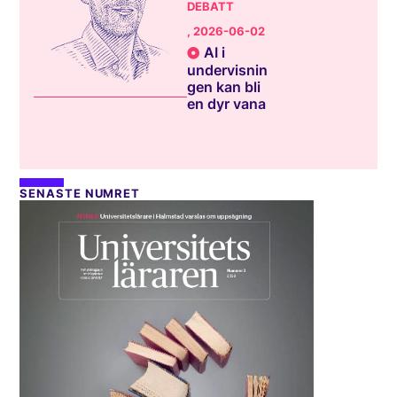
DEBATT
, 2026-06-02
AI i
undervisnin
gen kan bli
en dyr vana
SENASTE NUMRET