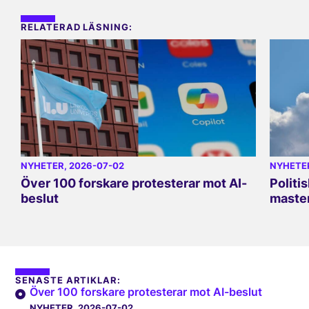
RELATERAD LÄSNING:
NYHETER
, 2026-07-02
NYHETE
Över 100 forskare protesterar mot AI-
Politi
beslut
master
SENASTE ARTIKLAR:
Över 100 forskare protesterar mot AI-beslut
NYHETER
, 2026-07-02