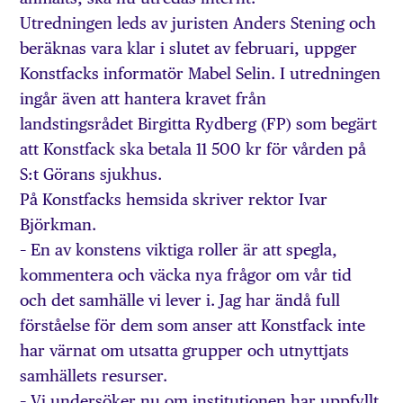
Utredningen leds av juristen Anders Stening och
beräknas vara klar i slutet av februari, uppger
Konstfacks informatör Mabel Selin. I utredningen
ingår även att hantera kravet från
landstingsrådet Birgitta Rydberg (FP) som begärt
att Konstfack ska betala 11 500 kr för vården på
S:t Görans sjukhus.
På Konstfacks hemsida skriver rektor Ivar
Björkman.
– En av konstens viktiga roller är att spegla,
kommentera och väcka nya frågor om vår tid
och det samhälle vi lever i. Jag har ändå full
förståelse för dem som anser att Konstfack inte
har värnat om utsatta grupper och utnyttjats
samhällets resurser.
– Vi undersöker nu om institutionen har uppfyllt