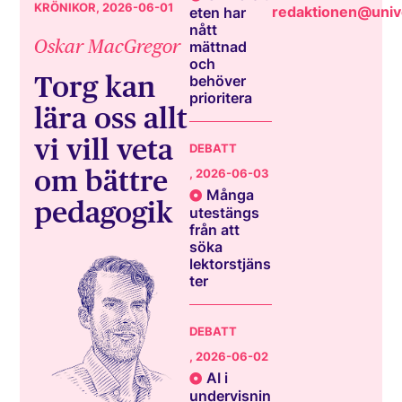
KRÖNIKOR
, 2026-06-01
redaktionen@unive
eten har
nått
Oskar MacGregor
mättnad
och
Torg kan
behöver
prioritera
lära oss allt
vi vill veta
DEBATT
om bättre
, 2026-06-03
Många
pedagogik
utestängs
från att
söka
lektorstjäns
ter
DEBATT
, 2026-06-02
AI i
undervisnin