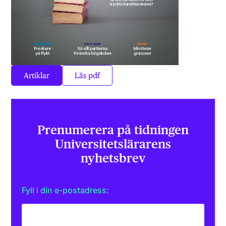
Artiklar
Läs pdf
Prenumerera på tidningen
Universitets­lärarens
nyhetsbrev
Fyll i din e-postadress: