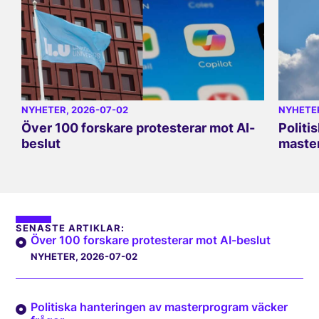
NYHETER
, 2026-07-02
NYHETE
Över 100 forskare protesterar mot AI-
Politi
beslut
master
SENASTE ARTIKLAR:
Över 100 forskare protesterar mot AI-beslut
NYHETER
, 2026-07-02
Politiska hanteringen av masterprogram väcker